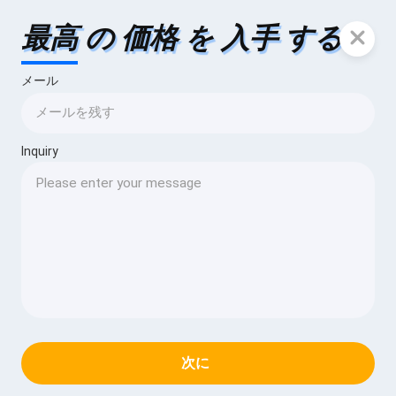
最高 の 価格 を 入手 する
メール
Inquiry
次に