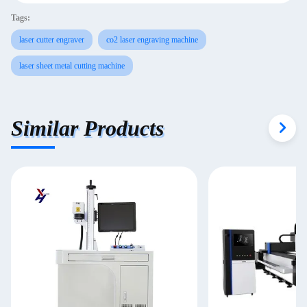
Tags:
laser cutter engraver
co2 laser engraving machine
laser sheet metal cutting machine
Similar Products