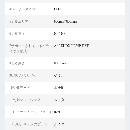
4レーザータイプ:
CO2
5切断エリア:
900mm*600mm
6切断速度:
0～1000
7サポートされているグラフ
AI PLT DXF BMP DXP
ィック形式:
8切る厚さ:
0-15mm
9CNC か ない か:
そうだ
10冷却モード:
水冷却
11制御ソフトウェア:
ルイダ
12レーザー ソース ブランド:
Reci
13制御システムのブランド:
ルイダ