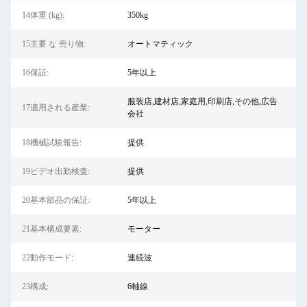
14体重 (kg):
350kg
15主要 な 売り物:
オートマティック
16保証:
5年以上
服装店,建材店,家庭用,印刷店,その他,広告
17適用される産業:
会社
18機械試験報告:
提供
19ビデオ出勤検査:
提供
20基本部品の保証:
5年以上
21基本構成要素:
モーター
22動作モード:
連続波
23構成:
6軸線