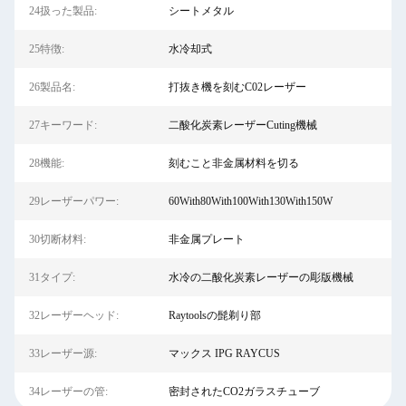
24扱った製品:
シートメタル
25特徴:
水冷却式
26製品名:
打抜き機を刻むC02レーザー
27キーワード:
二酸化炭素レーザーCuting機械
28機能:
刻むこと非金属材料を切る
29レーザーパワー:
60With80With100With130With150W
30切断材料:
非金属プレート
31タイプ:
水冷の二酸化炭素レーザーの彫版機械
32レーザーヘッド:
Raytoolsの髭剃り部
33レーザー源:
マックス IPG RAYCUS
34レーザーの管:
密封されたCO2ガラスチューブ