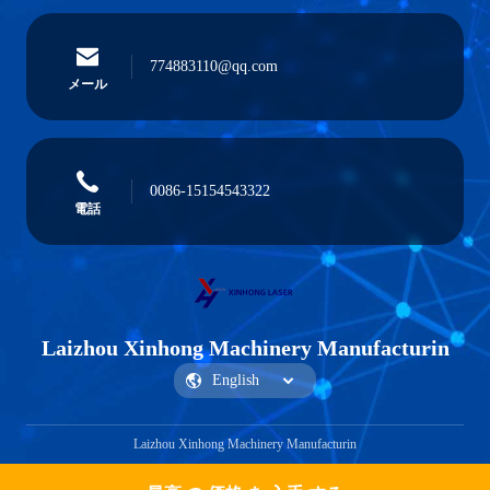
774883110@qq.com
メール
0086-15154543322
電話
Laizhou Xinhong Machinery Manufacturin
Laizhou Xinhong Machinery Manufacturin