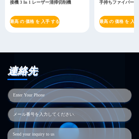
接機 3 In 1 レーザー清掃切削機
手持ちファイバーレ
最高 の 価格 を 入手 する
最高 の 価格 を 入手
連絡先