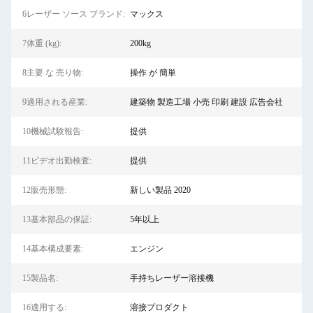
6レーザー ソース ブランド:
マックス
7体重 (kg):
200kg
8主要 な 売り物:
操作 が 簡単
9適用される産業:
建築物 製造工場 小売 印刷 建設 広告会社
10機械試験報告:
提供
11ビデオ出勤検査:
提供
12販売形態:
新しい製品 2020
13基本部品の保証:
5年以上
14基本構成要素:
エンジン
15製品名:
手持ちレーザー溶接機
16適用する:
溶接プロダクト