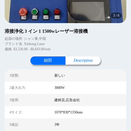
3
/
6
溶接浄化 3 イン 1 1500wレーザー溶接機
起源の場所: シャン東,中国
ブランド名: Xinhong Laser
価格: $3,536.00 - $8,643.00/sets
細部
Description
1状態:
新しい
2最大出力:
3000W
3使用:
建材店,広告会社
4サイズ:
1070*830*1350mm
5保証:
3年