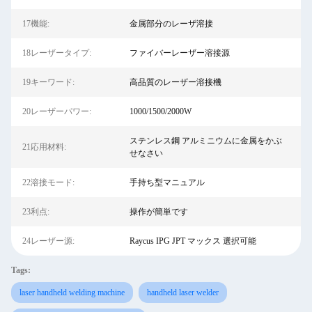
17機能:
金属部分のレーザ溶接
18レーザータイプ:
ファイバーレーザー溶接源
19キーワード:
高品質のレーザー溶接機
20レーザーパワー:
1000/1500/2000W
ステンレス鋼 アルミニウムに金属をかぶ
21応用材料:
せなさい
22溶接モード:
手持ち型マニュアル
23利点:
操作が簡単です
24レーザー源:
Raycus IPG JPT マックス 選択可能
Tags:
laser handheld welding machine
handheld laser welder