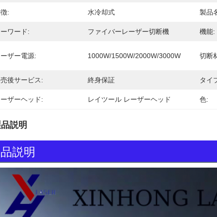
徴:
水冷却式
製品名
ーワード:
ファイバーレーザー切断機
機能:
ーザー電源:
1000W/1500W/2000W/3000W
切断材
売後サービス:
終身保証
タイプ
ーザーヘッド:
レイツール レーザーヘッド
色:
製品説明
製品説明