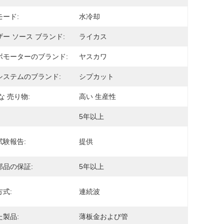
モード:
水冷却
ー ソース ブランド:
ライカス
ボモーターのブランド:
ヤスカワ
システムのブランド:
シプカット
な 売り物:
高い 生産性
5年以上
試験報告:
提供
部品の保証:
5年以上
式:
連続波
た製品:
薄板金および管