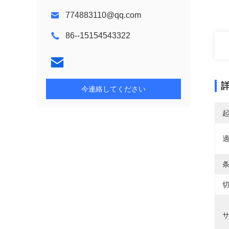
774883110@qq.com
86--15154543322
今連絡してください
適
条
切