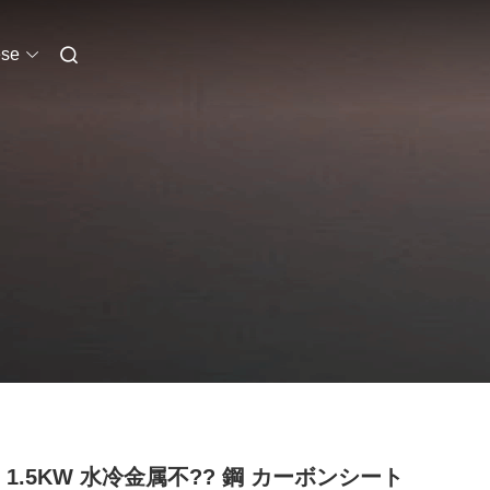
se
W 1.5KW 水冷金属不?? 鋼 カーボンシート