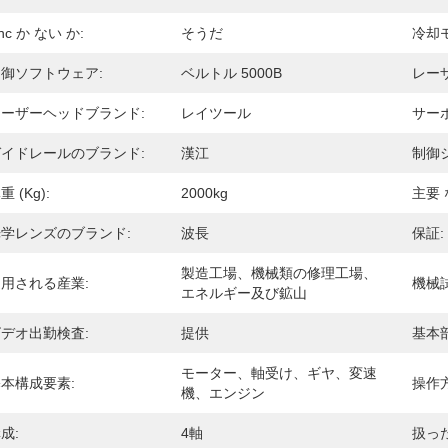
nc か ない か:
そうだ
冷却
御ソフトウェア:
ベルトル 5000B
レーザ
レーザーヘッドブランド:
レイツール
サー
ガイドレールのブランド:
漢江
制御
重 (kg):
2000kg
主要 
光学レンズのブランド:
波長
保証:
製造工場、機械類の修理工場、
用される産業:
機械
エネルギー及び鉱山
デオ出勤検査:
提供
基本
モーター、軸受け、ギヤ、変速
本構成要素:
操作方
機、エンジン
成:
4軸
扱っ