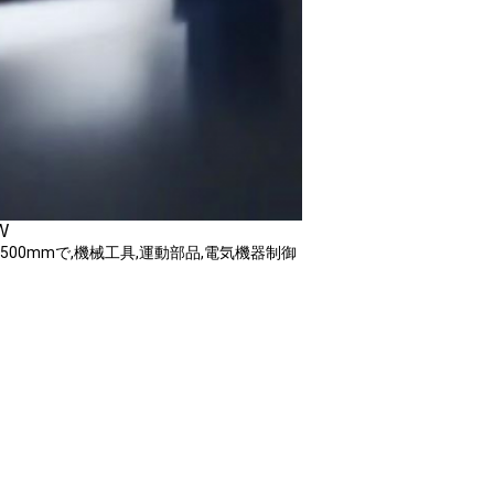
W
1500mmで,機械工具,運動部品,電気機器制御