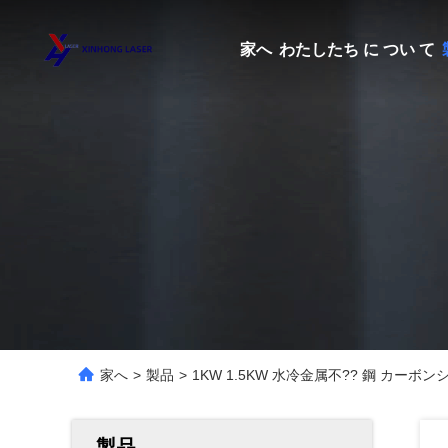
家へ
わたしたち に つい て
家へ
>
製品
>
1KW 1.5KW 水冷金属不?? 鋼 カー
製品