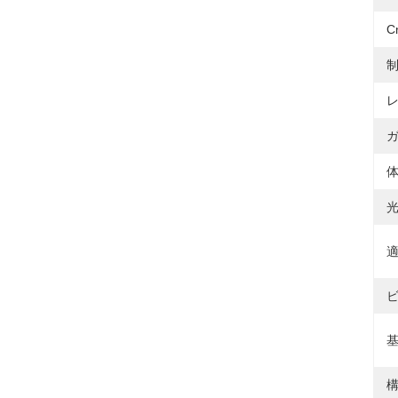
C
制
体
適
ビ
基
構