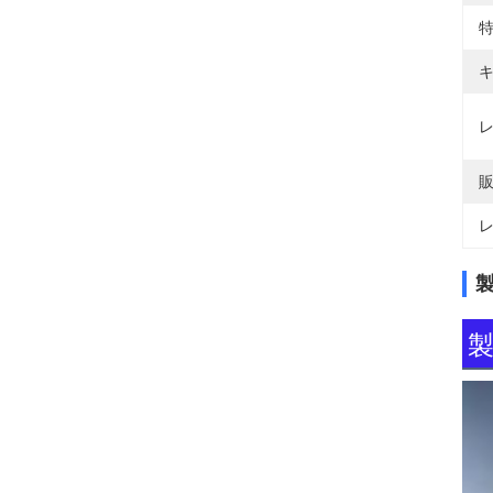
特
キ
レ
販
レ