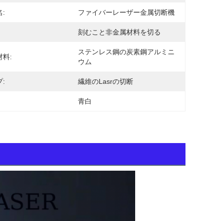
:
ファイバーレーザー金属切断機
刻むこと非金属材料を切る
ステンレス鋼の炭素鋼アルミニ
料:
ウム
:
繊維のLasrの切断
青白