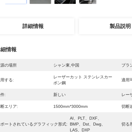
詳細情報
製品説明
詳細情報
起源の場所
シャン東,中国
ブラ
レーザーカット ステンレスカー
用する:
適用
ボン鋼
件:
新しい
レー
断エリア:
1500mm*3000mm
切断速
AI、PLT、DXF、
サポートされているグラフィック形式:
BMP、Dst、Dwg、
切る厚
LAS、DXP