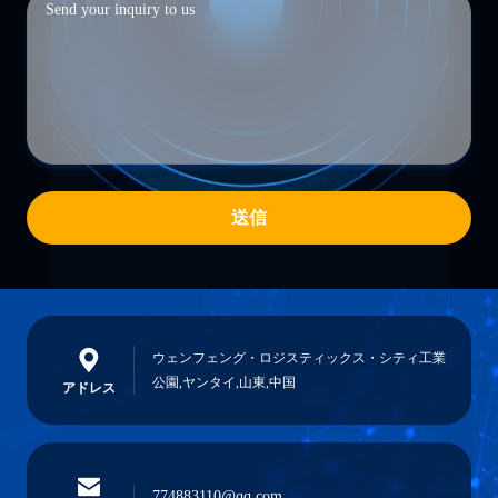
送信
ウェンフェング・ロジスティックス・シティ工業
公園,ヤンタイ,山東,中国
アドレス
774883110@qq.com