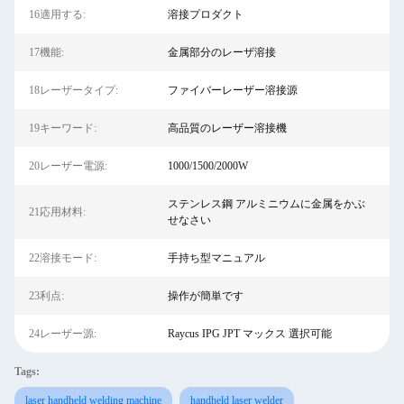
16適用する:
溶接プロダクト
17機能:
金属部分のレーザ溶接
18レーザータイプ:
ファイバーレーザー溶接源
19キーワード:
高品質のレーザー溶接機
20レーザー電源:
1000/1500/2000W
ステンレス鋼 アルミニウムに金属をかぶ
21応用材料:
せなさい
22溶接モード:
手持ち型マニュアル
23利点:
操作が簡単です
24レーザー源:
Raycus IPG JPT マックス 選択可能
Tags:
laser handheld welding machine
handheld laser welder