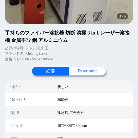
4
/
6
手持ちのファイバー溶接器 切断 清掃 3 in 1 レーザー溶接
機 金属不?? 鋼 アルミニウム
起源の場所: シャン東,中国
ブランド名: Xinhong Laser
価格: $3,536.00 - $8,643.00/sets
細部
Description
1条件:
新しい
2最大出力:
3000W
3使用:
建材店,広告会社
4サイズ:
1070*830*1350mm