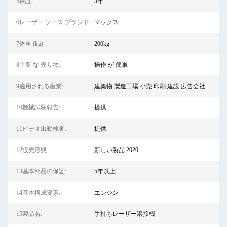
5保証:
3年
6レーザー ソース ブランド:
マックス
7体重 (kg):
200kg
8主要 な 売り物:
操作 が 簡単
9適用される産業:
建築物 製造工場 小売 印刷 建設 広告会社
10機械試験報告:
提供
11ビデオ出勤検査:
提供
12販売形態:
新しい製品 2020
13基本部品の保証:
5年以上
14基本構成要素:
エンジン
15製品名:
手持ちレーザー溶接機