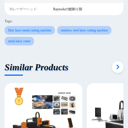
36レーザーヘッド:
Raytoolsの髭剃り部
Tags:
fiber laser metal cutting machine
stainless steel laser cutting machine
metal laser cutter
Similar Products