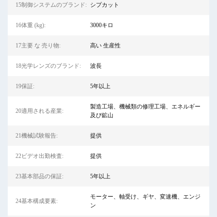
15制御システムのブランド:
シプカット
16体重 (kg):
3000キロ
17主要 な 売り物:
高い 生産性
18光学レンズのブランド:
波長
19保証:
5年以上
製造工場、機械類の修理工場、エネルギー
20適用される産業:
及び鉱山
21機械試験報告:
提供
22ビデオ出勤検査:
提供
23基本部品の保証:
5年以上
モーター、軸受け、ギヤ、変速機、エンジ
24基本構成要素:
ン