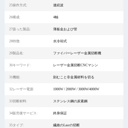
25操作方式:
連続波
26構成:
4軸
27扱った製品:
薄板金および管
28特徴:
水冷却式
29製品名:
ファイバーレーザー金属切断機
30キーワード:
レーザー金属切断CNCマシン
31機能:
刻むこと非金属材料を切る
32レーザー電源:
1000W / 2000W / 3000W/4000W
33切断材料:
ステンレス鋼の炭素鋼
34販売後サービス:
終身保証
35タイプ:
繊維のLasrの切断