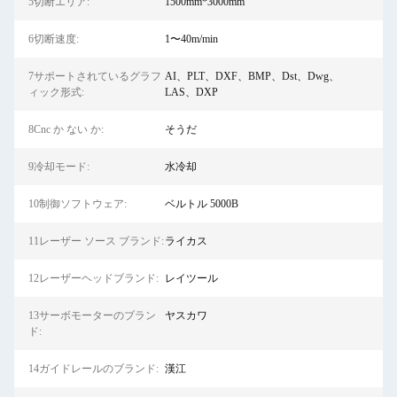
5切断エリア:
1500mm*3000mm
6切断速度:
1〜40m/min
7サポートされているグラフ
AI、PLT、DXF、BMP、Dst、Dwg、
ィック形式:
LAS、DXP
8Cnc か ない か:
そうだ
9冷却モード:
水冷却
10制御ソフトウェア:
ベルトル 5000B
11レーザー ソース ブランド:
ライカス
12レーザーヘッドブランド:
レイツール
13サーボモーターのブラン
ヤスカワ
ド:
14ガイドレールのブランド:
漢江