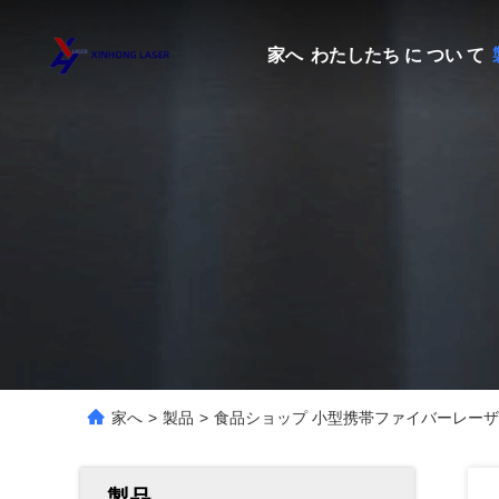
家へ
わたしたち に つい て
家へ
>
製品
>
食品ショップ 小型携帯ファイバーレーザ
製品