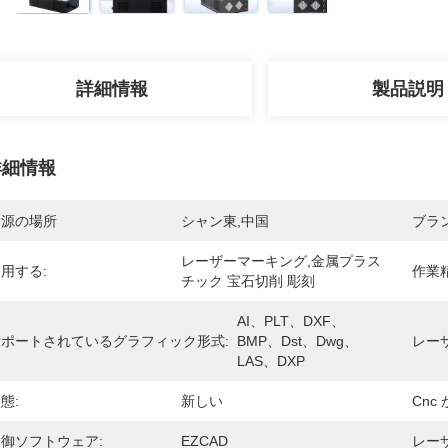
詳細情報
製品説明
詳細情報
起源の場所
シャン東,中国
ブラ
レーザーマーキング,金属プラス
用する:
作業精
チック 宝石切削 彫刻
AI、PLT、DXF、
サポートされているグラフィック形式:
BMP、Dst、Dwg、
レー
LAS、DXP
態:
新しい
Cnc 
御ソフトウェア:
EZCAD
レーザ