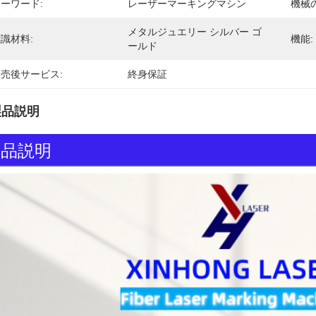
ーワード:
レーザーマーキングマシン
機械
メタルジュエリー シルバー ゴ
識材料:
機能:
ールド
売後サービス:
終身保証
製品説明
製品説明