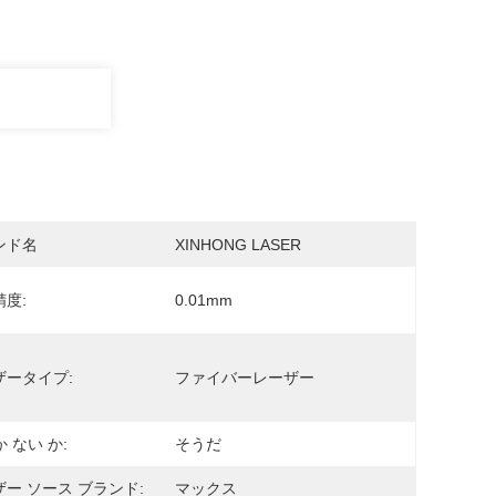
ンド名
XINHONG LASER
度:
0.01mm
ザータイプ:
ファイバーレーザー
か ない か:
そうだ
ー ソース ブランド:
マックス