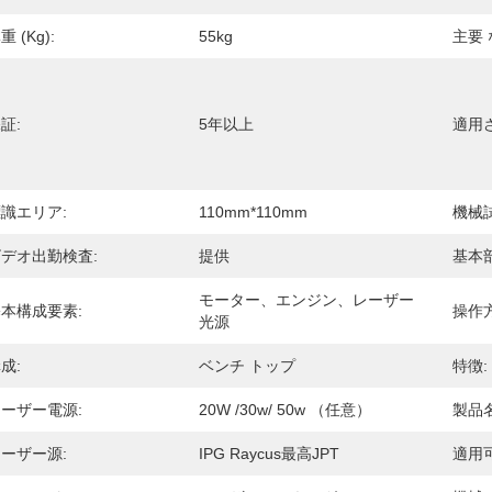
重 (kg):
55kg
主要 
証:
5年以上
適用
識エリア:
110mm*110mm
機械
デオ出勤検査:
提供
基本
モーター、エンジン、レーザー
本構成要素:
操作方
光源
成:
ベンチ トップ
特徴:
ーザー電源:
20W /30w/ 50w （任意）
製品名
ーザー源:
IPG Raycus最高JPT
適用