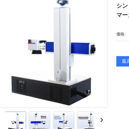
シン
マー
価格:
最高