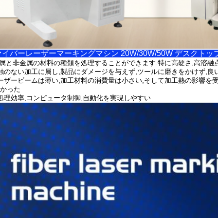
イバーレーザーマーキングマシン 20W/30W/50W デスクト
属と非金属の材料の種類を処理することができます.特に高硬さ,高溶融点
触のない加工に属し,製品にダメージを与えず,ツールに磨きをかけず,良
ーザービームは薄い,加工材料の消費量は小さい,そして加工熱の影響を
かった
処理効率,コンピュータ制御,自動化を実現しやすい.