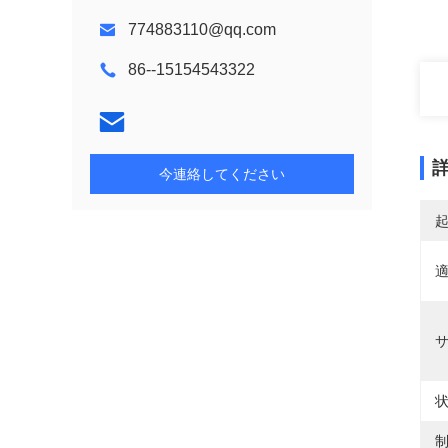
774883110@qq.com
86--15154543322
今連絡してください
適
状
制