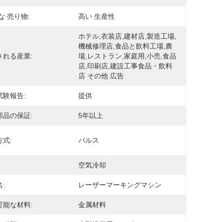
な 売り物:
高い 生産性
ホテル,衣装店,建材店,製造工場,
機械修理店,食品と飲料工場,農
される産業:
場,レストラン,家庭用,小売,食品
店,印刷店,建設工事食品・飲料
店 その他 広告
試験報告:
提供
部品の保証:
5年以上
式:
パルス
空気冷却
:
レーザーマーキングマシン
可能な材料:
金属材料