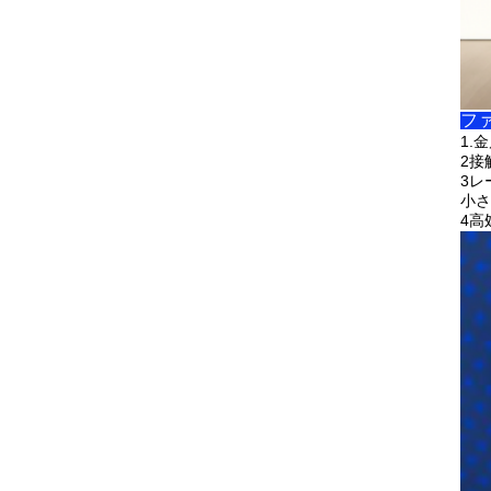
ファ
1.
金
2接
3レ
小さ
4高