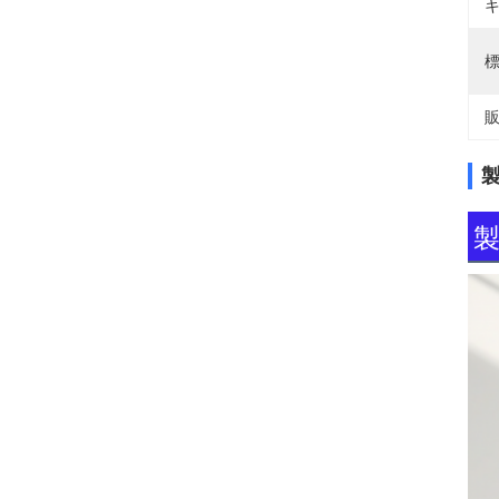
キ
標
販