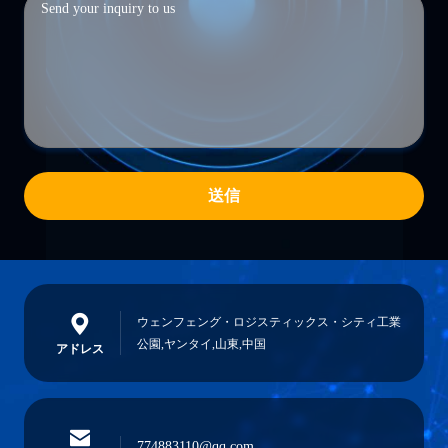
送信
ウェンフェング・ロジスティックス・シティ工業
公園,ヤンタイ,山東,中国
アドレス
774883110@qq.com