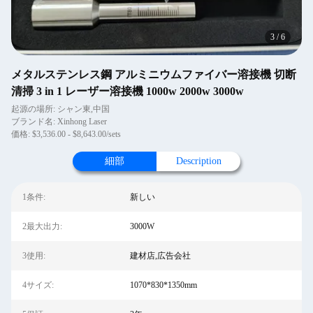
4
/
6
メタルステンレス鋼 アルミニウムファイバー溶接機 切断
清掃 3 in 1 レーザー溶接機 1000w 2000w 3000w
起源の場所: シャン東,中国
ブランド名: Xinhong Laser
価格: $3,536.00 - $8,643.00/sets
細部
Description
1条件:
新しい
2最大出力:
3000W
3使用:
建材店,広告会社
4サイズ:
1070*830*1350mm