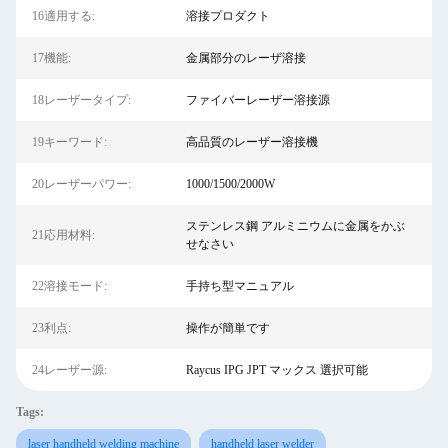
16適用する:
溶接プロダクト
17機能:
金属部分のレーザ溶接
18レーザータイプ:
ファイバーレーザー溶接源
19キーワード:
高品質のレーザー溶接機
20レーザーパワー:
1000/1500/2000W
ステンレス鋼 アルミニウムに金属をかぶ
21応用材料:
せなさい
22溶接モード:
手持ち型マニュアル
23利点:
操作が簡単です
24レーザー源:
Raycus IPG JPT マックス 選択可能
Tags:
laser handheld welding machine
handheld laser welder