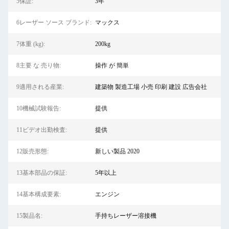
5保証:
3年
6レーザー ソース ブランド:
マックス
7体重 (kg):
200kg
8主要 な 売り物:
操作 が 簡単
9適用される産業:
建築物 製造工場 小売 印刷 建設 広告会社
10機械試験報告:
提供
11ビデオ出勤検査:
提供
12販売形態:
新しい製品 2020
13基本部品の保証:
5年以上
14基本構成要素:
エンジン
15製品名:
手持ちレーザー溶接機