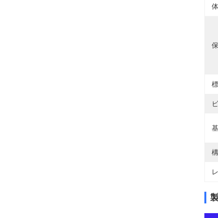
体
保
標
ビ
基
構
レ