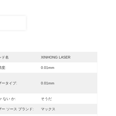
ンド名
XINHONG LASER
度:
0.01mm
ザータイプ:
0.01mm
か ない か:
そうだ
ー ソース ブランド:
マックス