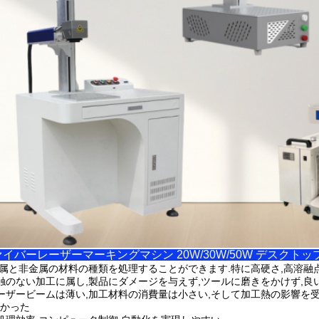
イバーレーザーマーキングマシン 20W/30W/50W デスクト
属と非金属の材料の種類を処理することができます.特に高硬さ,高溶融点
触のない加工に属し,製品にダメージを与えず,ツールに磨きをかけず,良
ーザービームは薄い,加工材料の消費量は小さい,そして加工熱の影響を
かった