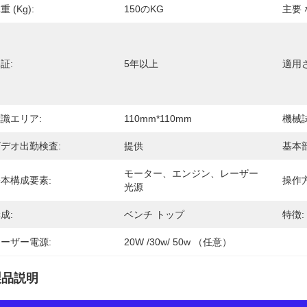
重 (kg):
150のKG
主要 
証:
5年以上
適用
識エリア:
110mm*110mm
機械
デオ出勤検査:
提供
基本
モーター、エンジン、レーザー
本構成要素:
操作方
光源
成:
ベンチ トップ
特徴:
ーザー電源:
20W /30w/ 50w （任意）
製品説明