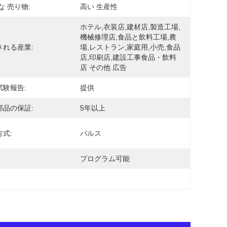
な 売り物:
高い 生産性
ホテル,衣装店,建材店,製造工場,
機械修理店,食品と飲料工場,農
される産業:
場,レストラン,家庭用,小売,食品
店,印刷店,建設工事食品・飲料
店 その他 広告
試験報告:
提供
部品の保証:
5年以上
式:
パルス
プログラム可能