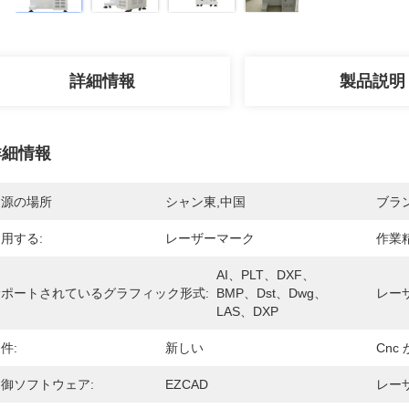
詳細情報
製品説明
詳細情報
起源の場所
シャン東,中国
ブラ
用する:
レーザーマーク
作業精
AI、PLT、DXF、
サポートされているグラフィック形式:
BMP、Dst、Dwg、
レー
LAS、DXP
件:
新しい
Cnc 
御ソフトウェア:
EZCAD
レーザ