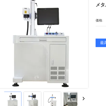
メタ
価格:
最高