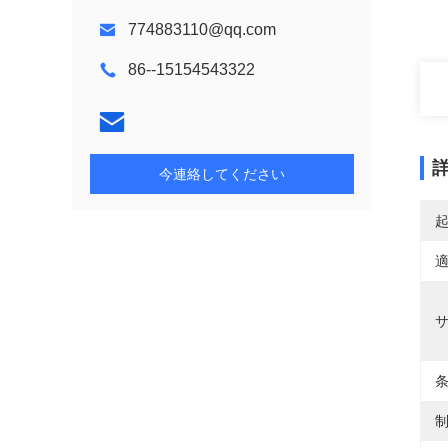
774883110@qq.com
86--15154543322
今連絡してください
適
条
制