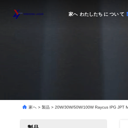
家へ
わたしたち に つい て
家へ
>
製品
>
20W/30W/50W/100W Raycus I
製品