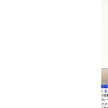
ファ
1.
金
2接
3レ
小さ