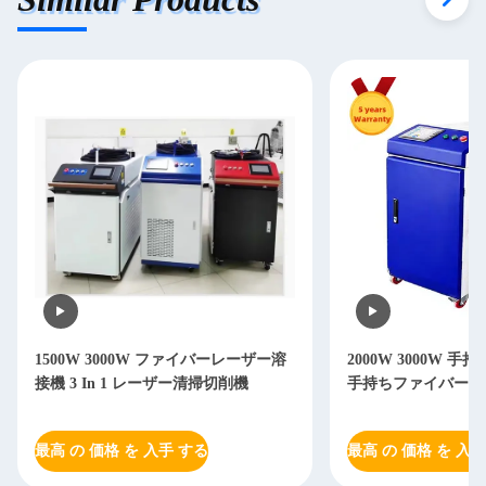
ファイバーレーザー溶
2000W 3000W 手持ちレーザー溶接機
ザー清掃切削機
手持ちファイバーレーザー溶接機
 する
最高 の 価格 を 入手 する