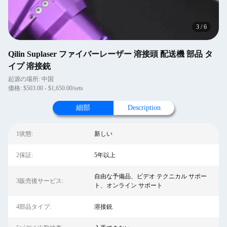
4
/
6
Qilin Suplaser ファイバーレーザー 溶接頭 配送機 部品 タ
イプ 溶接銃
起源の場所: 中国
価格: $503.00 - $1,650.00/sets
細部
Description
1状態:
新しい
2保証:
5年以上
自由な予備品、ビデオ テクニカル サポー
3販売後サービス:
ト、オンライン サポート
4部品タイプ:
溶接銃