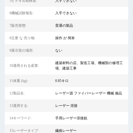
5ビデオ出勤検査:
入手できない
6機械試験報告:
入手できない
7販売形態:
普通の製品
8主要 な 売り物:
操作 が 簡単
9展示室の場所:
ない
建築材料の店、製造工場、機械類の修理工
10適用される産業:
場、建築工事
11体重 (kg):
0.85キロ
12製品名:
レーザー源 ファイバーレーザー 機械 備品
13適用する:
レーザー 溶接
14キーワード:
手用レーザー溶接銃
15レーザータイプ:
繊維レーザー