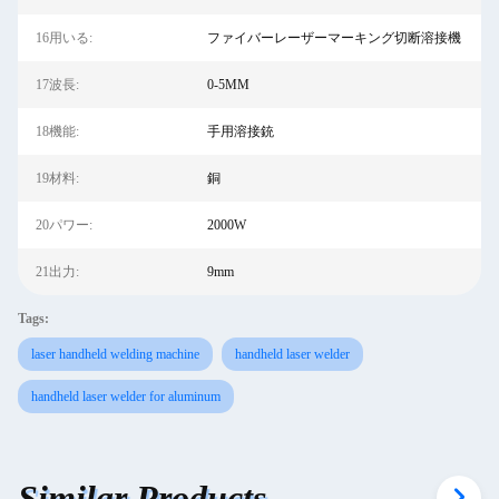
16用いる:
ファイバーレーザーマーキング切断溶接機
17波長:
0-5MM
18機能:
手用溶接銃
19材料:
銅
20パワー:
2000W
21出力:
9mm
Tags:
laser handheld welding machine
handheld laser welder
handheld laser welder for aluminum
Similar Products