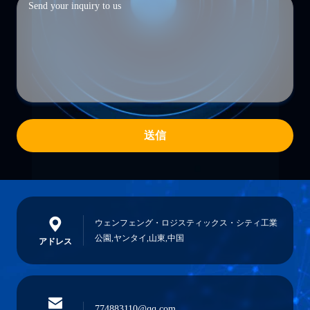
送信
ウェンフェング・ロジスティックス・シティ工業
公園,ヤンタイ,山東,中国
アドレス
774883110@qq.com