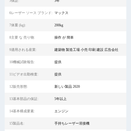
5保証:
3年
6レーザー ソース ブランド:
マックス
7体重 (kg):
200kg
8主要 な 売り物:
操作 が 簡単
9適用される産業:
建築物 製造工場 小売 印刷 建設 広告会社
10機械試験報告:
提供
11ビデオ出勤検査:
提供
12販売形態:
新しい製品 2020
13基本部品の保証:
5年以上
14基本構成要素:
エンジン
15製品名:
手持ちレーザー溶接機