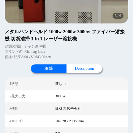
4
/
6
メタルハンドヘルド 1000w 2000w 3000w ファイバー溶接
機 切断清掃 3 In 1 レーザー溶接機
起源の場所: シャン東,中国
ブランド名: Xinhong Laser
価格: $3,536.00 - $8,643.00/sets
細部
Description
1状態:
新しい
2最大出力:
3000W
3使用:
建材店,広告会社
4サイズ:
1070*830*1350mm