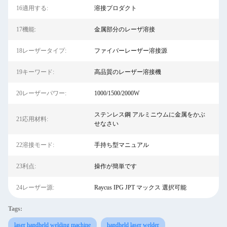
16適用する:
溶接プロダクト
17機能:
金属部分のレーザ溶接
18レーザータイプ:
ファイバーレーザー溶接源
19キーワード:
高品質のレーザー溶接機
20レーザーパワー:
1000/1500/2000W
ステンレス鋼 アルミニウムに金属をかぶ
21応用材料:
せなさい
22溶接モード:
手持ち型マニュアル
23利点:
操作が簡単です
24レーザー源:
Raycus IPG JPT マックス 選択可能
Tags:
laser handheld welding machine
handheld laser welder