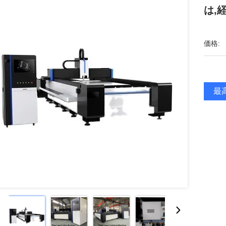
は,
価格:
最高