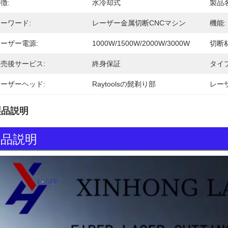
徴:
水冷却式
製品名
ーワード:
レーザー金属切断CNCマシン
機能:
ーザー電源:
1000W/1500W/2000W/3000W
切断材
売後サービス:
終身保証
タイプ
ーザーヘッド:
Raytoolsの髭剃り部
レー
製品説明
製品説明