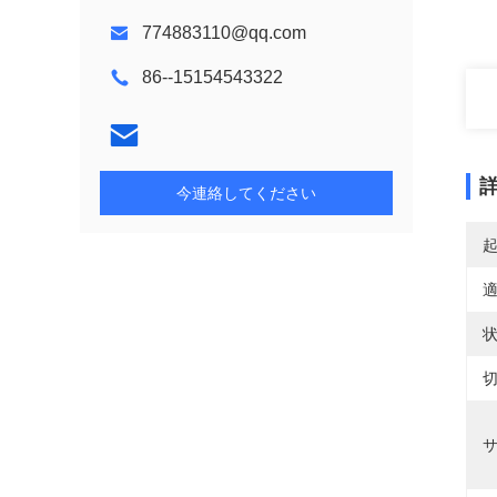
774883110@qq.com
86--15154543322
今連絡してください
適
状
切