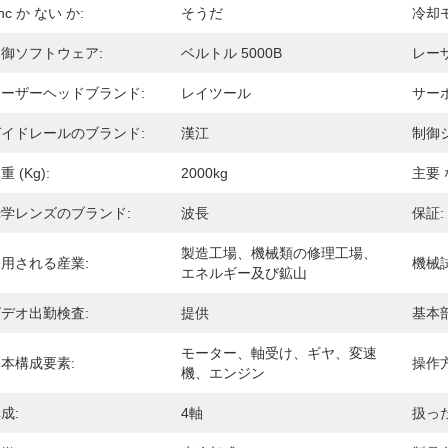
nc か ない か:
そうだ
冷却
御ソフトウェア:
ベルトル 5000B
レーザ
レーザーヘッドブランド:
レイツール
サー
ガイドレールのブランド:
漢江
制御
重 (kg):
2000kg
主要 
光学レンズのブランド:
波長
保証:
製造工場、機械類の修理工場、
用される産業:
機械
エネルギー及び鉱山
デオ出勤検査:
提供
基本
モーター、軸受け、ギヤ、変速
本構成要素:
操作方
機、エンジン
成:
4軸
扱っ