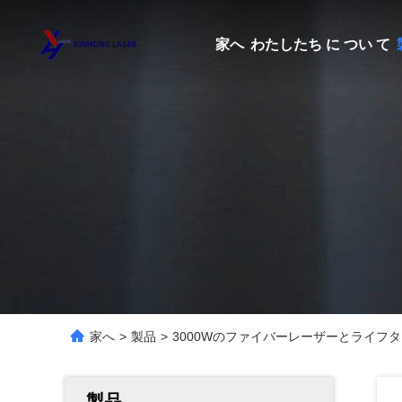
家へ
わたしたち に つい て
家へ
>
製品
>
3000Wのファイバーレーザーとライフ
製品