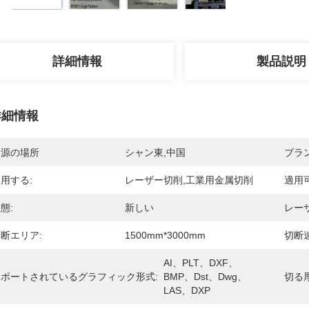
詳細情報
製品説明
詳細情報
起源の場所
シャン東,中国
ブラ
用する:
レーザー切削,工業用金属切削
適用
態:
新しい
レー
断エリア:
1500mm*3000mm
切断速
AI、PLT、DXF、
サポートされているグラフィック形式:
BMP、Dst、Dwg、
切る厚
LAS、DXP