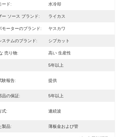
モード:
水冷却
ー ソース ブランド:
ライカス
ボモーターのブランド:
ヤスカワ
システムのブランド:
シプカット
な 売り物:
高い 生産性
5年以上
試験報告:
提供
部品の保証:
5年以上
式:
連続波
た製品:
薄板金および管