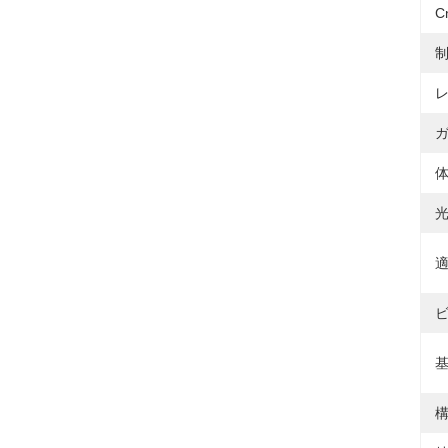
C
制
体
適
ビ
基
構