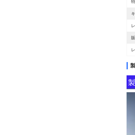
特
キ
レ
販
レ