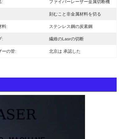
:
ファイバーレーザー金属切断機
刻むこと非金属材料を切る
料:
ステンレス鋼の炭素鋼
:
繊維のLasrの切断
ザーの管:
北京は 承認した