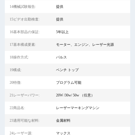
14機械試験報告:
提供
15ビデオ出勤検査:
提供
16基本部品の保証:
5年以上
17基本構成要素:
モーター、エンジン、レーザー光源
18操作方式:
パルス
19構成:
ベンチ トップ
20特徴:
プログラム可能
21レーザーパワー:
20W /30w/ 50w （任意）
22商品名:
レーザーマーキングマシン
23適用可能な材料:
金属材料
24レーザー源:
マックス