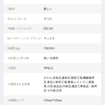
5条件:
新しい
6Cnc か ない か:
そうだ
7制御ソフトウェア:
EZCAD
8レーザー ソース ブランド:
マックス
9体重 (kg):
150のKG
10主要 な 売り物:
高い 生産性
11保証:
5年以上
ホテル,衣装店,建材店,製造工場,機械修理
店,食品と飲料工場,農場,レストラン,家庭
12適用される産業:
用,小売,食品店,印刷店,建設工事食品・飲料
店 その他 広告
13標識エリア:
110mm*110mm