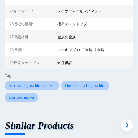
25キーワード:
レーザーマーキングマシン
26機械の種類:
標準デスクトップ
27標識材料:
金属の金属
28機能:
マーキング ロゴ 金属 非金属
29販売後サービス:
終身保証
Tags:
laser marking machine for metal
fiber laser marking machine
fiber laser marker
Similar Products