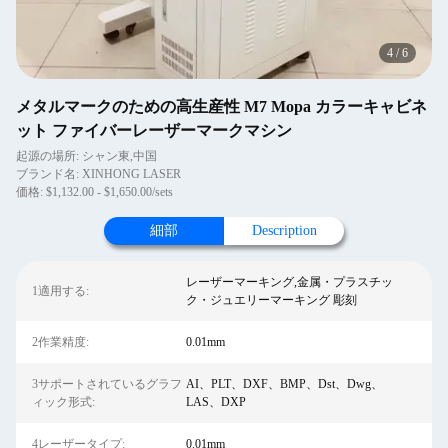
4
/
6
メタルマークのための高生産性 M7 Mopa カラーキャビネ
ット ファイバーレーザーマークマシン
起源の場所: シャン東,中国
ブランド名: XINHONG LASER
価格: $1,132.00 - $1,650.00/sets
細部
Description
レーザーマーキング,金属・プラスチッ
1適用する:
ク・ジュエリーマーキング 彫刻
2作業精度:
0.01mm
3サポートされているグラフ
AI、PLT、DXF、BMP、Dst、Dwg、
ィック形式:
LAS、DXP
4レーザータイプ:
0.01mm