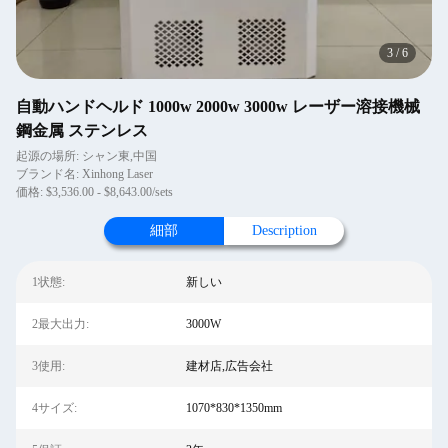
3
/
6
自動ハンドヘルド 1000w 2000w 3000w レーザー溶接機械
鋼金属 ステンレス
起源の場所: シャン東,中国
ブランド名: Xinhong Laser
価格: $3,536.00 - $8,643.00/sets
細部
Description
1状態:
新しい
2最大出力:
3000W
3使用:
建材店,広告会社
4サイズ:
1070*830*1350mm