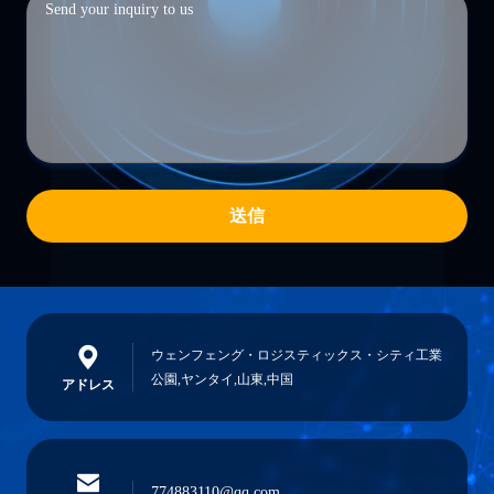
送信
ウェンフェング・ロジスティックス・シティ工業
公園,ヤンタイ,山東,中国
アドレス
774883110@qq.com