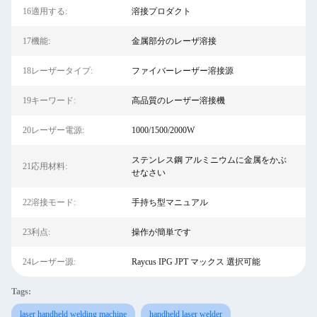
16適用する:
溶接プロダクト
17機能:
金属部分のレーザ溶接
18レーザータイプ:
ファイバーレーザー溶接源
19キーワード:
高品質のレーザー溶接機
20レーザー電源:
1000/1500/2000W
ステンレス鋼 アルミニウムに金属をかぶ
21応用材料:
せなさい
22溶接モード:
手持ち型マニュアル
23利点:
操作が簡単です
24レーザー源:
Raycus IPG JPT マックス 選択可能
Tags:
laser handheld welding machine
handheld laser welder