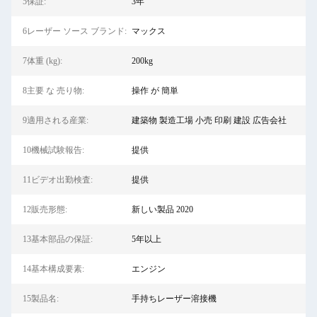
5保証:
3年
6レーザー ソース ブランド:
マックス
7体重 (kg):
200kg
8主要 な 売り物:
操作 が 簡単
9適用される産業:
建築物 製造工場 小売 印刷 建設 広告会社
10機械試験報告:
提供
11ビデオ出勤検査:
提供
12販売形態:
新しい製品 2020
13基本部品の保証:
5年以上
14基本構成要素:
エンジン
15製品名:
手持ちレーザー溶接機