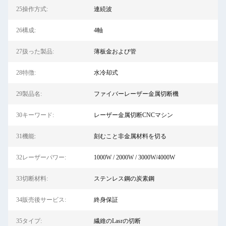
25操作方式:
連続波
26構成:
4軸
27扱った製品:
薄板金および管
28特徴:
水冷却式
29製品名:
ファイバーレーザー金属切断機
30キーワード:
レーザー金属切断CNCマシン
31機能:
刻むこと非金属材料を切る
32レーザーパワー:
1000W / 2000W / 3000W/4000W
33切断材料:
ステンレス鋼の炭素鋼
34販売後サービス:
終身保証
35タイプ:
繊維のLasrの切断