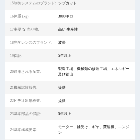
15制御システムのブランド:
シプカット
16体重 (kg):
3000キロ
17主要 な 売り物:
高い 生産性
18光学レンズのブランド:
波長
19保証:
5年以上
製造工場、機械類の修理工場、エネルギー
20適用される産業:
及び鉱山
21機械試験報告:
提供
22ビデオ出勤検査:
提供
23基本部品の保証:
5年以上
モーター、軸受け、ギヤ、変速機、エンジ
24基本構成要素:
ン