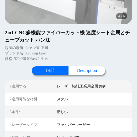
4
/
6
2in1 CNC多機能ファイバーカット機 速度シート金属とチ
ューブカット ハン江
起源の場所: シャン東,中国
ブランド名: Xinhong Laser
価格: $25,000.00/sets 1-4 sets
細部
Description
1適用する:
レーザー切削,工業用金属切削
2適用可能な材料:
メタル
3条件:
新しい
4レーザータイプ:
ファイバーレーザー