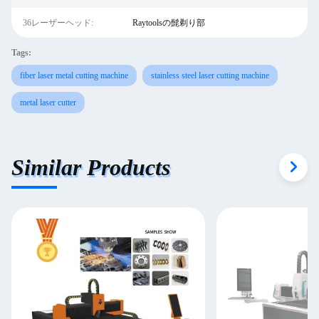
36レーザーヘッド:
Raytoolsの髭剃り部
Tags:
fiber laser metal cutting machine
stainless steel laser cutting machine
metal laser cutter
Similar Products