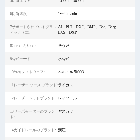
5切断エリア:
1500mm*3000mm
6切断速度:
1〜40m/min
7サポートされているグラフ
AI、PLT、DXF、BMP、Dst、Dwg、
ィック形式:
LAS、DXP
8Cnc か ない か:
そうだ
9冷却モード:
水冷却
10制御ソフトウェア:
ベルトル 5000B
11レーザー ソース ブランド:
ライカス
12レーザーヘッドブランド:
レイツール
13サーボモーターのブラン
ヤスカワ
ド:
14ガイドレールのブランド:
漢江