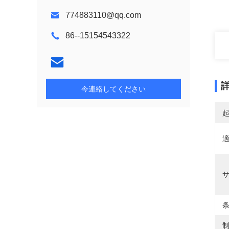
774883110@qq.com
86--15154543322
今連絡してください
適
条
制