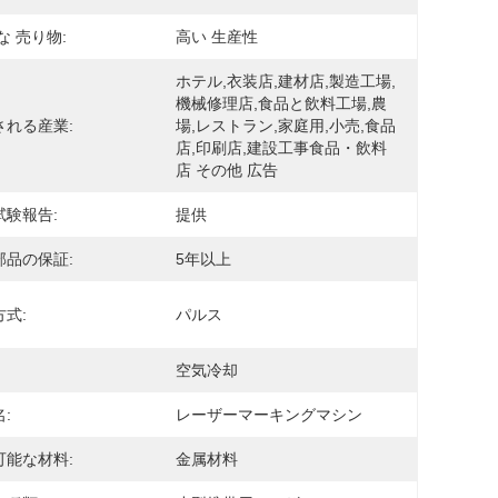
な 売り物:
高い 生産性
ホテル,衣装店,建材店,製造工場,
機械修理店,食品と飲料工場,農
される産業:
場,レストラン,家庭用,小売,食品
店,印刷店,建設工事食品・飲料
店 その他 広告
試験報告:
提供
部品の保証:
5年以上
式:
パルス
空気冷却
:
レーザーマーキングマシン
可能な材料:
金属材料