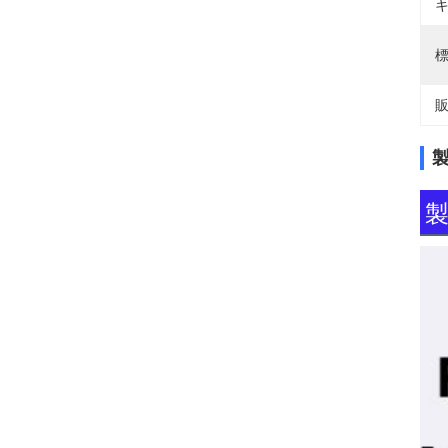
キ
標
販