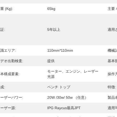
重 (kg):
65kg
主要 
証:
5年以上
適用
識エリア:
110mm*110mm
機械
デオ出勤検査:
提供
基本
モーター、エンジン、レーザー
本構成要素:
操作方
光源
成:
ベンチ トップ
特徴:
ーザーパワー:
20W /30w/ 50w （任意）
製品名
ーザー源:
IPG Raycus最高JPT
適用