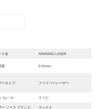
ンド名
XINHONG LASER
度:
0.01mm
ザータイプ:
ファイバーレーザー
か ない か:
そうだ
ー ソース ブランド:
マックス