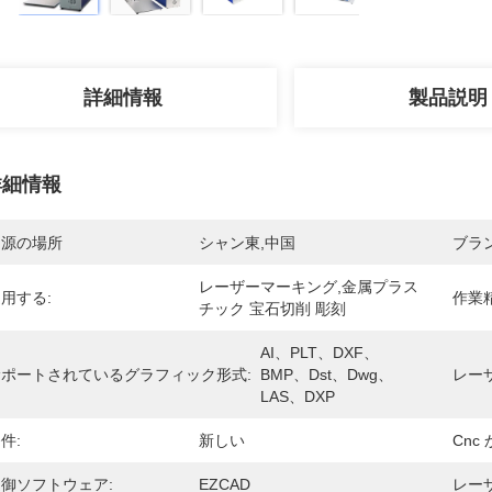
詳細情報
製品説明
詳細情報
起源の場所
シャン東,中国
ブラ
レーザーマーキング,金属プラス
用する:
作業精
チック 宝石切削 彫刻
AI、PLT、DXF、
サポートされているグラフィック形式:
BMP、Dst、Dwg、
レー
LAS、DXP
件:
新しい
Cnc 
御ソフトウェア:
EZCAD
レーザ