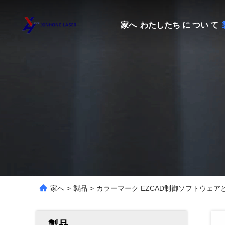
家へ
わたしたち に つい て
家へ
>
製品
>
カラーマーク EZCAD制御ソフトウェ
製品