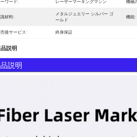
ーワード:
レーザーマーキングマシン
機械
メタルジュエリー シルバー ゴ
識材料:
機能:
ールド
売後サービス:
終身保証
製品説明
製品説明