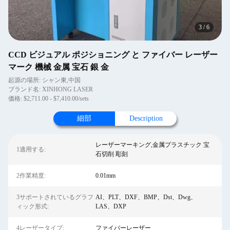
3
/
6
CCD ビジュアル ポジショニング と ファイバー レーザー
マーク 機械 金属 宝石 銀 金
起源の場所: シャン東,中国
ブランド名: XINHONG LASER
価格: $2,711.00 - $7,410.00/sets
細部
Description
レーザーマーキング,金属プラスチック 宝
1適用する:
石切削 彫刻
2作業精度:
0.01mm
3サポートされているグラフ
AI、PLT、DXF、BMP、Dst、Dwg、
ィック形式:
LAS、DXP
4レーザータイプ:
ファイバーレーザー