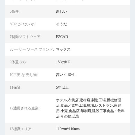
5条件:
新しい
6Cnc か ない か:
そうだ
7制御ソフトウェア:
EZCAD
8レーザー ソース ブランド:
マックス
9体重 (kg):
150のKG
10主要 な 売り物:
高い 生産性
11保証:
5年以上
ホテル,衣装店,建材店,製造工場,機械修理
店,食品と飲料工場,農場,レストラン,家庭
12適用される産業:
用,小売,食品店,印刷店,建設工事食品・飲料
店 その他 広告
13標識エリア:
110mm*110mm