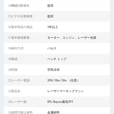
14機械試験報告:
提供
15ビデオ出勤検査:
提供
16基本部品の保証:
5年以上
17基本構成要素:
モーター、エンジン、レーザー光源
18操作方式:
パルス
19構成:
ベンチ トップ
20特徴:
空気冷却
21レーザー電源:
20W /30w/ 50w （任意）
22製品名:
レーザーマーキングマシン
23レーザー源:
IPG Raycus最高JPT
24適用可能な材料:
金属材料