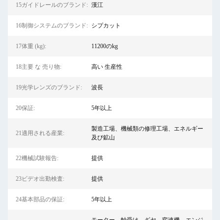
15ガイドレールのブランド:
漢江
16制御システムのブランド:
シプカット
17体重 (kg):
11200のkg
18主要 な 売り物:
高い 生産性
19光学レンズのブランド:
波長
20保証:
5年以上
製造工場、機械類の修理工場、エネルギー
21適用される産業:
及び鉱山
22機械試験報告:
提供
23ビデオ出勤検査:
提供
24基本部品の保証:
5年以上