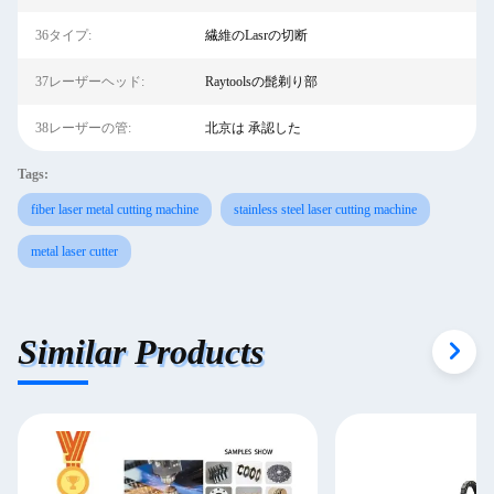
36タイプ:
繊維のLasrの切断
37レーザーヘッド:
Raytoolsの髭剃り部
38レーザーの管:
北京は 承認した
Tags:
fiber laser metal cutting machine
stainless steel laser cutting machine
metal laser cutter
Similar Products