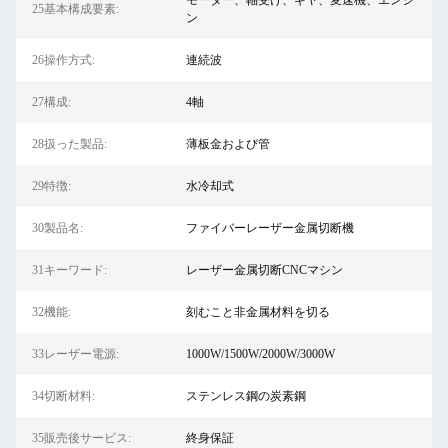
モーター、軸受け、ギヤ、変速機、エンジ
25基本構成要素:
ン
26操作方式:
連続波
27構成:
4軸
28扱った製品:
薄板金および管
29特徴:
水冷却式
30製品名:
ファイバーレーザー金属切断機
31キーワード:
レーザー金属切断CNCマシン
32機能:
刻むこと非金属材料を切る
33レーザー電源:
1000W/1500W/2000W/3000W
34切断材料:
ステンレス鋼の炭素鋼
35販売後サービス:
終身保証