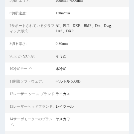
5切断エリア:
2000mm*4000mm
6切断速度:
150m/min
7サポートされているグラフ
AI、PLT、DXF、BMP、Dst、Dwg、
ィック形式:
LAS、DXP
8切る厚さ:
0-80mm
9Cnc か ない か:
そうだ
10冷却モード:
水冷却
11制御ソフトウェア:
ベルトル 5000B
12レーザー ソース ブランド:
ライカス
13レーザーヘッドブランド:
レイツール
14サーボモーターのブラン
ヤスカワ
ド: