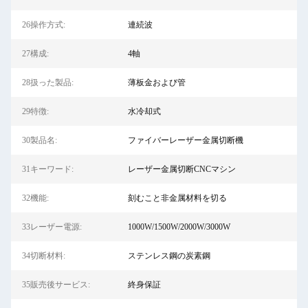
26操作方式:
連続波
27構成:
4軸
28扱った製品:
薄板金および管
29特徴:
水冷却式
30製品名:
ファイバーレーザー金属切断機
31キーワード:
レーザー金属切断CNCマシン
32機能:
刻むこと非金属材料を切る
33レーザー電源:
1000W/1500W/2000W/3000W
34切断材料:
ステンレス鋼の炭素鋼
35販売後サービス:
終身保証