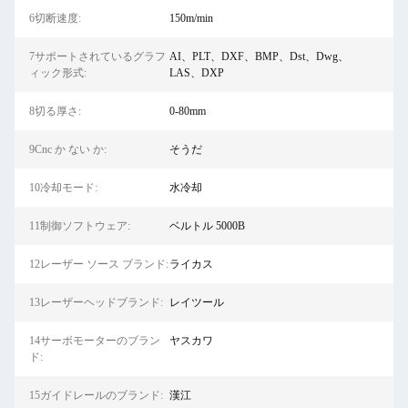
6切断速度:
150m/min
7サポートされているグラフ
AI、PLT、DXF、BMP、Dst、Dwg、
ィック形式:
LAS、DXP
8切る厚さ:
0-80mm
9Cnc か ない か:
そうだ
10冷却モード:
水冷却
11制御ソフトウェア:
ベルトル 5000B
12レーザー ソース ブランド:
ライカス
13レーザーヘッドブランド:
レイツール
14サーボモーターのブラン
ヤスカワ
ド:
15ガイドレールのブランド:
漢江