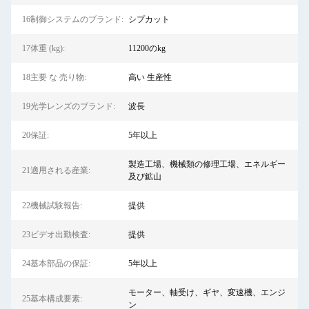
16制御システムのブランド:
シプカット
17体重 (kg):
11200のkg
18主要 な 売り物:
高い 生産性
19光学レンズのブランド:
波長
20保証:
5年以上
製造工場、機械類の修理工場、エネルギー
21適用される産業:
及び鉱山
22機械試験報告:
提供
23ビデオ出勤検査:
提供
24基本部品の保証:
5年以上
モーター、軸受け、ギヤ、変速機、エンジ
25基本構成要素:
ン