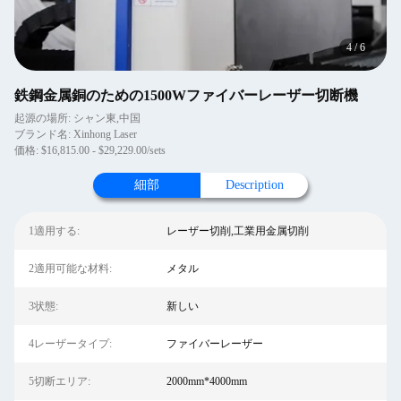
4
/
6
鉄鋼金属銅のための1500Wファイバーレーザー切断機
起源の場所: シャン東,中国
ブランド名: Xinhong Laser
価格: $16,815.00 - $29,229.00/sets
細部
Description
1適用する:
レーザー切削,工業用金属切削
2適用可能な材料:
メタル
3状態:
新しい
4レーザータイプ:
ファイバーレーザー
5切断エリア:
2000mm*4000mm