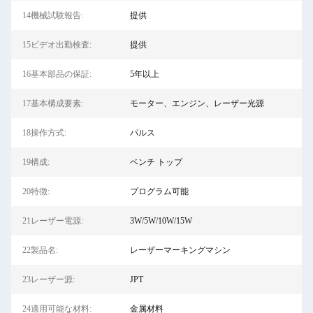
14機械試験報告:
提供
15ビデオ出勤検査:
提供
16基本部品の保証:
5年以上
17基本構成要素:
モーター、エンジン、レーザー光源
18操作方式:
パルス
19構成:
ベンチ トップ
20特徴:
プログラム可能
21レーザー電源:
3W/5W/10W/15W
22製品名:
レーザーマーキングマシン
23レーザー源:
JPT
24適用可能な材料:
金属材料