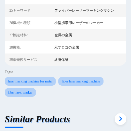
25キーワード:
ファイバーレーザーマーキングマシン
26機械の種類:
小型携帯用レーザーのマーカー
27標識材料:
金属の金属
28機能:
示すロゴの金属
29販売後サービス:
終身保証
Tags:
laser marking machine for metal
fiber laser marking machine
fiber laser marker
Similar Products