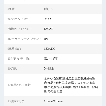
5条件:
新しい
6Cnc か ない か:
そうだ
7制御ソフトウェア:
EZCAD
8レーザー ソース ブランド:
JPT
9体重 (kg):
150のKG
10主要 な 売り物:
高い 生産性
11保証:
5年以上
ホテル,衣装店,建材店,製造工場,機械修理
店,食品と飲料工場,農場,レストラン,家庭
12適用される産業:
用,小売,食品店,印刷店,建設工事食品・飲料
店 その他 広告
13標識エリア:
110mm*110mm