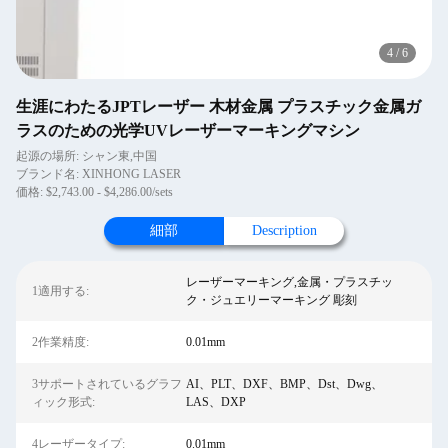
4
/
6
生涯にわたるJPTレーザー 木材金属 プラスチック金属ガ
ラスのための光学UVレーザーマーキングマシン
起源の場所: シャン東,中国
ブランド名: XINHONG LASER
価格: $2,743.00 - $4,286.00/sets
細部
Description
レーザーマーキング,金属・プラスチッ
1適用する:
ク・ジュエリーマーキング 彫刻
2作業精度:
0.01mm
3サポートされているグラフ
AI、PLT、DXF、BMP、Dst、Dwg、
ィック形式:
LAS、DXP
4レーザータイプ:
0.01mm