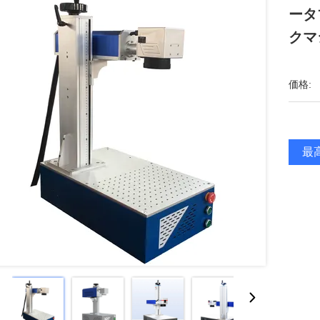
ータ
クマ
価格:
最高