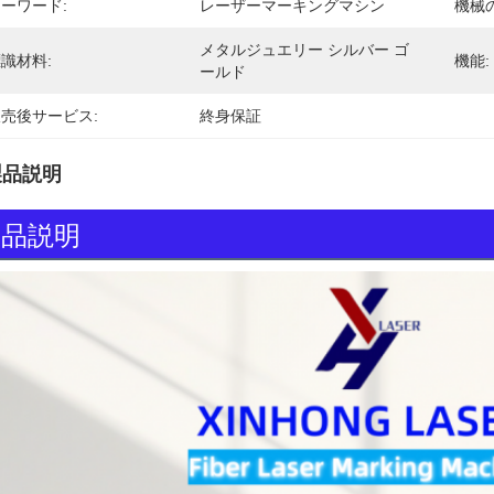
ーワード:
レーザーマーキングマシン
機械
メタルジュエリー シルバー ゴ
識材料:
機能:
ールド
売後サービス:
終身保証
製品説明
製品説明