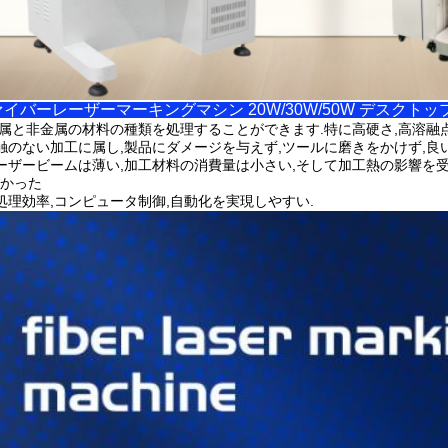
イバーレーザーマーキングマシン 20W/30W/50W デスクト
属と非金属の材料の種類を処理することができます.特に高硬さ,高溶融点
触のない加工に属し,製品にダメージを与えず,ツールに磨きをかけず,良
ーザービームは薄い,加工材料の消費量は小さい,そして加工熱の影響を
かった
処理効率,コンピュータ制御,自動化を実現しやすい.