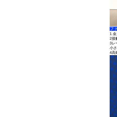
ファ
1.
金
2接
3レ
小さ
4高