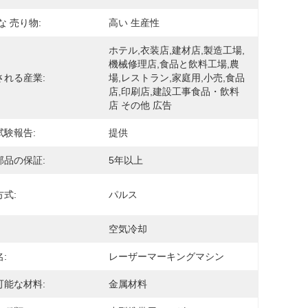
な 売り物:
高い 生産性
ホテル,衣装店,建材店,製造工場,
機械修理店,食品と飲料工場,農
される産業:
場,レストラン,家庭用,小売,食品
店,印刷店,建設工事食品・飲料
店 その他 広告
試験報告:
提供
部品の保証:
5年以上
式:
パルス
空気冷却
:
レーザーマーキングマシン
可能な材料:
金属材料