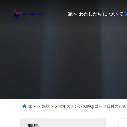
家へ
わたしたち に つい て
家へ
>
製品
>
メタルステンレス鋼Qrコード日付のた
製品