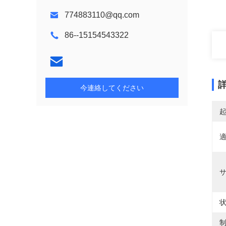
774883110@qq.com
86--15154543322
今連絡してください
適
状
制