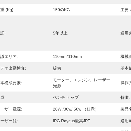
重 (kg):
150のKG
主要 
証:
5年以上
適用
識エリア:
110mm*110mm
機械
デオ出勤検査:
提供
基本
モーター、エンジン、レーザー
本構成要素:
操作方
光源
成:
ベンチ トップ
特徴:
ーザー電源:
20W /30w/ 50w （任意）
製品名
ーザー源:
IPG Raycus最高JPT
適用