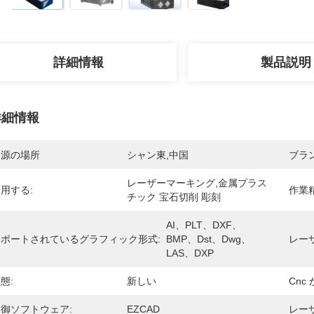
詳細情報
製品説明
詳細情報
起源の場所
シャン東,中国
ブラ
レーザーマーキング,金属プラス
用する:
作業精
チック 宝石切削 彫刻
AI、PLT、DXF、
サポートされているグラフィック形式:
BMP、Dst、Dwg、
レー
LAS、DXP
態:
新しい
Cnc 
御ソフトウェア:
EZCAD
レーザ