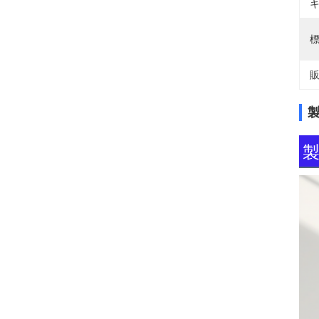
キ
標
販