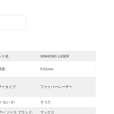
ンド名
XINHONG LASER
度:
0.01mm
ザータイプ:
ファイバーレーザー
か ない か:
そうだ
ー ソース ブランド:
マックス