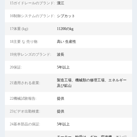
15ガイドレールのブランド:
漢江
16制御システムのブランド:
シプカット
17体重 (kg):
11200のkg
18主要 な 売り物:
高い 生産性
19光学レンズのブランド:
波長
20保証:
5年以上
製造工場、機械類の修理工場、エネルギー
21適用される産業:
及び鉱山
22機械試験報告:
提供
23ビデオ出勤検査:
提供
24基本部品の保証:
5年以上