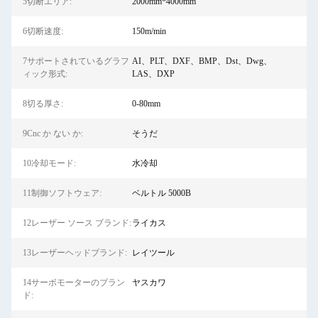
5切断エリア:
2000mm*4000mm
6切断速度:
150m/min
7サポートされているグラフ
AI、PLT、DXF、BMP、Dst、Dwg、
ィック形式:
LAS、DXP
8切る厚さ:
0-80mm
9Cnc か ない か:
そうだ
10冷却モード:
水冷却
11制御ソフトウェア:
ベルトル 5000B
12レーザー ソース ブランド:
ライカス
13レーザーヘッドブランド:
レイツール
14サーボモーターのブラン
ヤスカワ
ド: