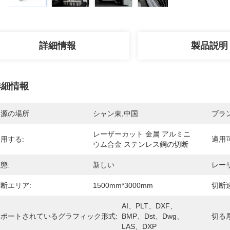
詳細情報
製品説明
詳細情報
起源の場所
シャン東,中国
ブラ
レーザーカット 金属 アルミニ
用する:
適用
ウム合金 ステンレス鋼の切断
態:
新しい
レー
断エリア:
1500mm*3000mm
切断速
AI、PLT、DXF、
サポートされているグラフィック形式:
BMP、Dst、Dwg、
切る厚
LAS、DXP