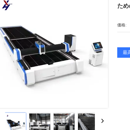
ため
価格:
最高