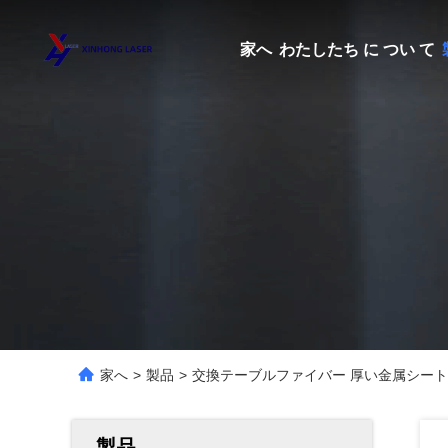
家へ
わたしたち に つい て
家へ
>
製品
>
交換テーブルファイバー 厚い金属シー
製品