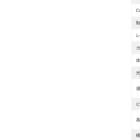
C
制
体
適
ビ
基
構