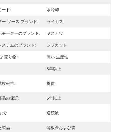
モード:
水冷却
ー ソース ブランド:
ライカス
ボモーターのブランド:
ヤスカワ
システムのブランド:
シプカット
な 売り物:
高い 生産性
5年以上
試験報告:
提供
部品の保証:
5年以上
式:
連続波
た製品:
薄板金および管