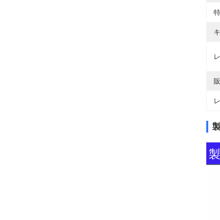
特
キ
レ
販
レ