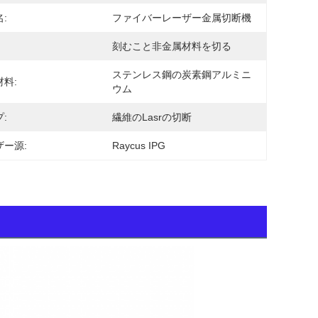
:
ファイバーレーザー金属切断機
刻むこと非金属材料を切る
ステンレス鋼の炭素鋼アルミニ
料:
ウム
:
繊維のLasrの切断
ザー源:
Raycus IPG