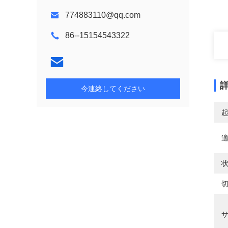
774883110@qq.com
86--15154543322
今連絡してください
適
状
切