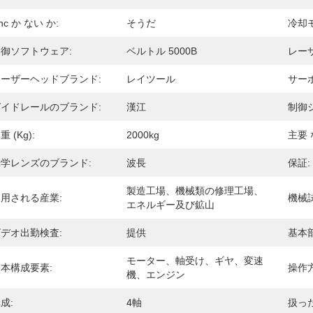
nc か ない か:
そうだ
冷却
御ソフトウェア:
ベルトル 5000B
レーザ
レーザーヘッドブランド:
レイツール
サー
ガイドレールのブランド:
漢江
制御
重 (kg):
2000kg
主要 
光学レンズのブランド:
波長
保証:
製造工場、機械類の修理工場、
用される産業:
機械
エネルギー及び鉱山
デオ出勤検査:
提供
基本
モーター、軸受け、ギヤ、変速
本構成要素:
操作方
機、エンジン
成:
4軸
扱っ