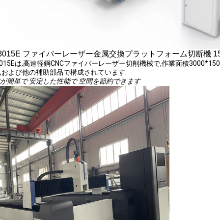
3015E ファイバーレーザー金属交換プラットフォーム切断機 1500w/
3015Eは,高速軽鋼CNCファイバーレーザー切削機械で,作業面積3000*1
,および他の補助部品で構成されています.
が簡単で 安定した性能で 空間を節約できます