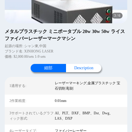
4
/
6
メタルプラスチック ミニポータブル 20w 30w 50w ライス
ファイバーレーザーマークマシン
起源の場所: シャン東,中国
ブランド名: XINHONG LASER
価格: $2,000.00/sets 1-9 sets
細部
Description
レーザーマーキング,金属プラスチック 宝
1適用する:
石切削 彫刻
2作業精度:
0.01mm
3サポートされているグラフ
AI、PLT、DXF、BMP、Dst、Dwg、
ィック形式:
LAS、DXP
4レーザータイプ:
ファイバーレーザー