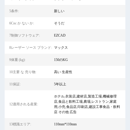
5条件:
新しい
6Cnc か ない か:
そうだ
7制御ソフトウェア:
EZCAD
8レーザー ソース ブランド:
マックス
9体重 (kg):
150のKG
10主要 な 売り物:
高い 生産性
11保証:
5年以上
ホテル,衣装店,建材店,製造工場,機械修理
店,食品と飲料工場,農場,レストラン,家庭
12適用される産業:
用,小売,食品店,印刷店,建設工事食品・飲料
店 その他 広告
13標識エリア:
110mm*110mm