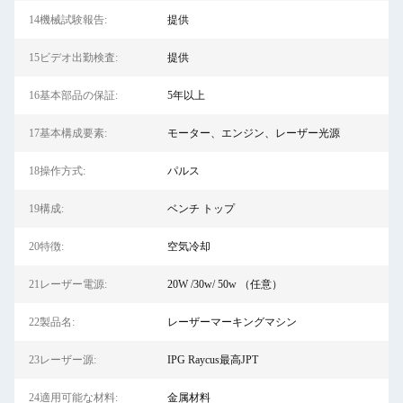
14機械試験報告:
提供
15ビデオ出勤検査:
提供
16基本部品の保証:
5年以上
17基本構成要素:
モーター、エンジン、レーザー光源
18操作方式:
パルス
19構成:
ベンチ トップ
20特徴:
空気冷却
21レーザー電源:
20W /30w/ 50w （任意）
22製品名:
レーザーマーキングマシン
23レーザー源:
IPG Raycus最高JPT
24適用可能な材料:
金属材料