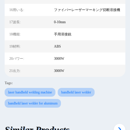
16用いる:
ファイバーレーザーマーキング切断溶接機
17波長:
0-10mm
18機能:
手用溶接銃
19材料:
ABS
20パワー:
3000W
21出力:
3000W
Tags:
laser handheld welding machine
handheld laser welder
handheld laser welder for aluminum
Similar Products