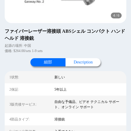
4
/
6
ファイバーレーザー溶接頭 ABSシェル コンパクト ハンド
ヘルド 溶接銃
起源の場所: 中国
価格: $264.00/sets 1-9 sets
細部
Description
1状態:
新しい
2保証:
5年以上
自由な予備品、ビデオ テクニカル サポー
3販売後サービス:
ト、オンライン サポート
4部品タイプ:
溶接銃