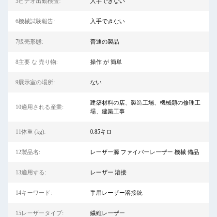
5ビデオ出勤検査:
入手できない
6機械試験報告:
入手できない
7販売形態:
普通の製品
8主要 な 売り物:
操作 が 簡単
9展示室の場所:
ない
建築材料の店、製造工場、機械類の修理工
10適用される産業:
場、建築工事
11体重 (kg):
0.85キロ
12製品名:
レーザー源 ファイバーレーザー 機械 備品
13適用する:
レーザー 溶接
14キーワード:
手用レーザー溶接銃
15レーザータイプ:
繊維レーザー