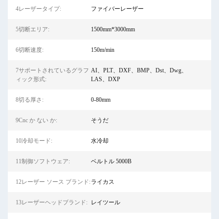
4レーザータイプ:
ファイバーレーザー
5切断エリア:
1500mm*3000mm
6切断速度:
150m/min
7サポートされているグラフ
AI、PLT、DXF、BMP、Dst、Dwg、
ィック形式:
LAS、DXP
8切る厚さ:
0-80mm
9Cnc か ない か:
そうだ
10冷却モード:
水冷却
11制御ソフトウェア:
ベルトル 5000B
12レーザー ソース ブランド:
ライカス
13レーザーヘッドブランド:
レイツール