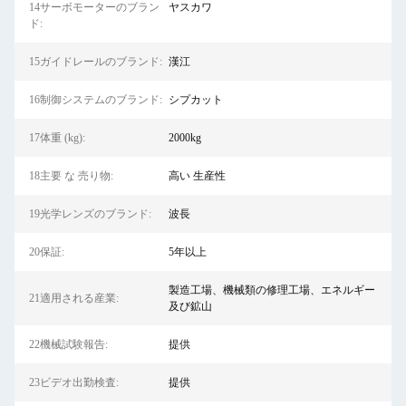
14サーボモーターのブラン
ヤスカワ
ド:
15ガイドレールのブランド:
漢江
16制御システムのブランド:
シプカット
17体重 (kg):
2000kg
18主要 な 売り物:
高い 生産性
19光学レンズのブランド:
波長
20保証:
5年以上
製造工場、機械類の修理工場、エネルギー
21適用される産業:
及び鉱山
22機械試験報告:
提供
23ビデオ出勤検査:
提供