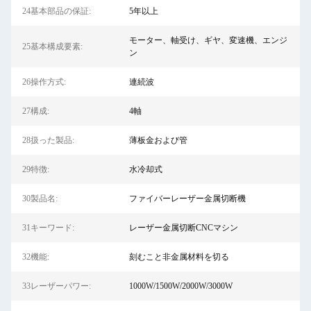
24基本部品の保証:
5年以上
モーター、軸受け、ギヤ、変速機、エンジ
25基本構成要素:
ン
26操作方式:
連続波
27構成:
4軸
28扱った製品:
薄板金および管
29特徴:
水冷却式
30製品名:
ファイバーレーザー金属切断機
31キーワード:
レーザー金属切断CNCマシン
32機能:
刻むこと非金属材料を切る
33レーザーパワー:
1000W/1500W/2000W/3000W