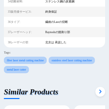
34切断材料:
ステンレス鋼の炭素鋼
35販売後サービス:
終身保証
36タイプ:
繊維のLasrの切断
37レーザーヘッド:
Raytoolsの髭剃り部
38レーザーの管:
北京は 承認した
Tags:
fiber laser metal cutting machine
stainless steel laser cutting machine
metal laser cutter
Similar Products