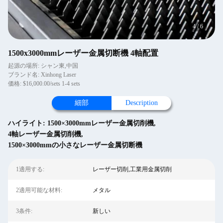
4
/
6
1500x3000mmレーザー金属切断機 4軸配置
起源の場所: シャン東,中国
ブランド名: Xinhong Laser
価格: $16,000.00/sets 1-4 sets
細部
Description
ハイライト:
1500×3000mmレーザー金属切削機
,
4軸レーザー金属切削機
,
1500×3000mmの小さなレーザー金属切断機
1適用する:
レーザー切削,工業用金属切削
2適用可能な材料:
メタル
3条件:
新しい