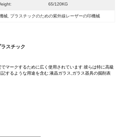
eight:
65/120KG
機械
, 
プラスチックのための紫外線レーザーの印機械
プラスチック
度でマークするために広く使用されています.彼らは特に高級
記するような用途を含む.液晶ガラス,ガラス器具の掘削表