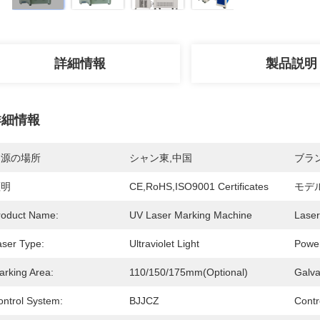
詳細情報
製品説明
詳細情報
起源の場所
シャン東,中国
ブラ
証明
CE,RoHS,ISO9001 Certificates
モデ
roduct Name:
UV Laser Marking Machine
Laser
aser Type:
Ultraviolet Light
Powe
arking Area:
110/150/175mm(optional)
Galv
ontrol System:
BJJCZ
Contr