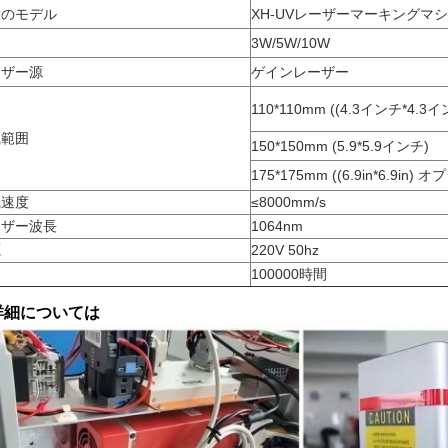
置のモデル
XH-UVレーザーマーキングマ
力
3W/5W/10W
ーザー源
ゲインレーザー
110*110mm ((4.3インチ*4.3
識範囲
150*150mm (5.9*5.9インチ)
175*175mm ((6.9in*6.9in)
識速度
≤8000mm/s
ーザー波長
1064nm
源
220V 50hz
命
100000時間
詳細については