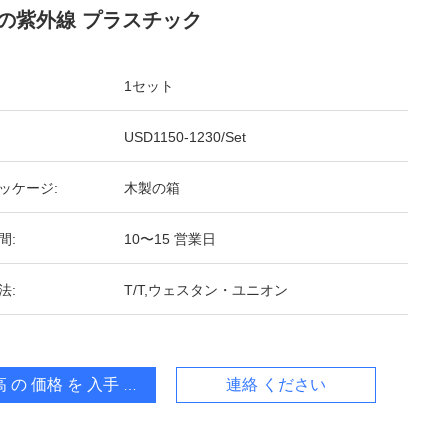
の紫外線 プラスチック
1セット
USD1150-1230/Set
ッケージ:
木製の箱
間:
10〜15 営業日
法:
T/T,ウェスタン・ユニオン
 の 価格 を 入手 する
連絡 ください