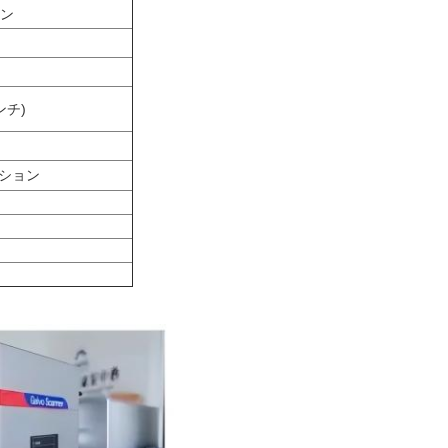
シン
インチ)
 オプション