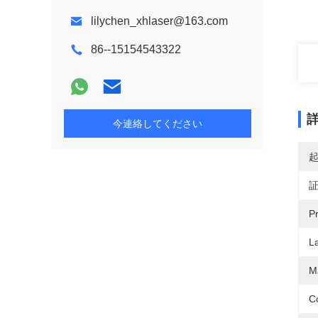
lilychen_xhlaser@163.com
86--15154543322
今連絡してください
P
L
M
C