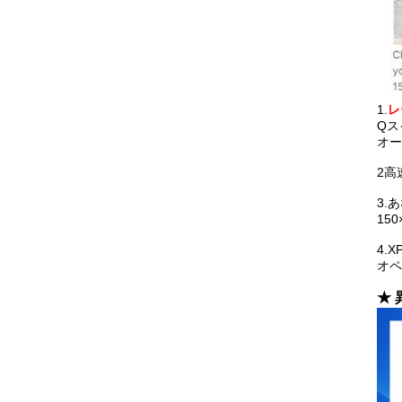
1.
レ
Qス
オー
2高
3.
150
4.
オペ
★