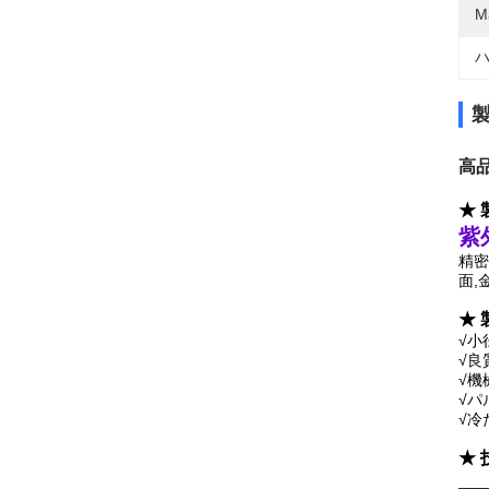
M
ハ
高
★ 
紫
精密
面,
★
√小
√良
√機
√パ
√冷
★