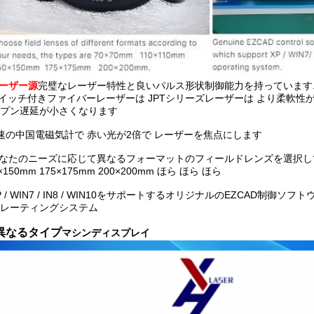
ーザー源
完璧なレーザー特性と良いパルス形状制御能力を持っています
イッチ付きファイバーレーザーは JPTシリーズレーザーは より柔軟性
プン遅延が小さくなります
速の中国電磁気計で 赤い光が2倍で レーザーを焦点にします
あなたのニーズに応じて異なるフォーマットのフィールドレンズを選択してくださ
×150mm 175×175mm 200×200mm ほら ほら ほら
XP / WIN7 / IN8 / WIN10をサポートするオリジナルのEZCAD制御ソフト
レーティングシステム
 異なるタイプ
マシンディスプレイ