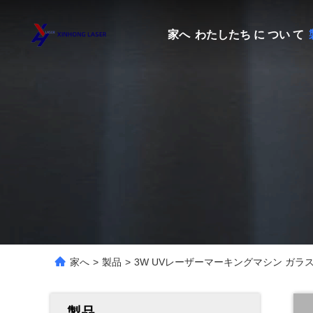
家へ
わたしたち に つい て
家へ
>
製品
>
3W UVレーザーマーキングマシン ガラ
製品