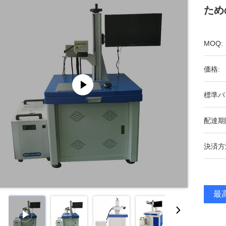
ため
MOQ:
価格:
標準パ
配達期
決済方
最高