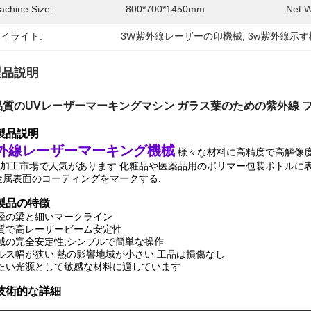
achine Size:
800*700*1450mm
Net W
イライト:
3W紫外線レーザーの印機械
, 
3w紫外線示す
製品説明
品質のUVレーザーマーキングマシン ガラス葉のための紫外線 
製品説明
外線レーザーマーキング機械
様々な材料に高精度で高解像
加工市場で人気があります.化粧品や医薬品用のポリマー包装ボトルに表
金属表面のコーティングをマークする.
 製品の特徴
径の梁と細いマークライン
質で高レーザービーム安定性
械の完全安定性,シンプルで簡単な操作
ルス幅が狭い 熱の影響地域が小さい 工品は損傷なし
たい光源として敏感な材料に適しています
 技術的な詳細