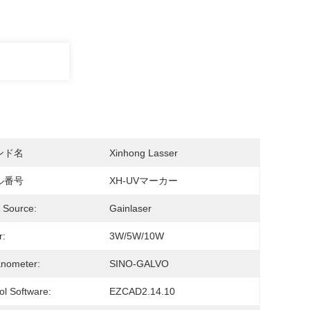
ンド名
Xinhong Lasser
ル番号
XH-UVマーカー
 Source:
Gainlaser
r:
3W/5W/10W
anometer:
SINO-GALVO
ol Software:
EZCAD2.14.10