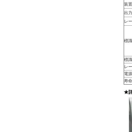
装
出
レ
標
標
レ
電
寿
★