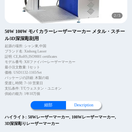
2
/
5
50W 100W モパ カラーレーザーマーカー メタル・スチー
ル3D深深彫刻用
起源の場所: シャン東,中国
ブランド名: Xinhong Lasser
証明: CE,RoHS,ISO9001 certificates
モデル番号: XHファイバーレーザーマーカー
最小注文数量: 1セット
価格: USD1132-1165/Set
パッケージの詳細: 木製の箱
受渡し時間: 7~10 営業日
支払条件: T/T,ウェスタン・ユニオン
供給の能力: 1年10万個
細部
Description
ハイライト:
50Wレーザーマーカー
,
100Wレーザーマーカー
,
3D深深彫りレーザーマーカー