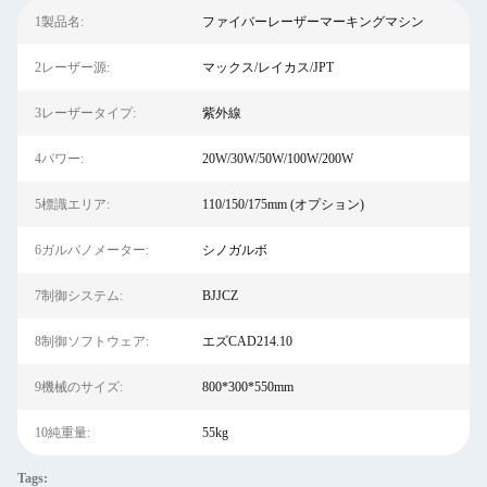
1製品名:
ファイバーレーザーマーキングマシン
2レーザー源:
マックス/レイカス/JPT
3レーザータイプ:
紫外線
4パワー:
20W/30W/50W/100W/200W
5標識エリア:
110/150/175mm (オプション)
6ガルバノメーター:
シノガルボ
7制御システム:
BJJCZ
8制御ソフトウェア:
エズCAD214.10
9機械のサイズ:
800*300*550mm
10純重量:
55kg
Tags: