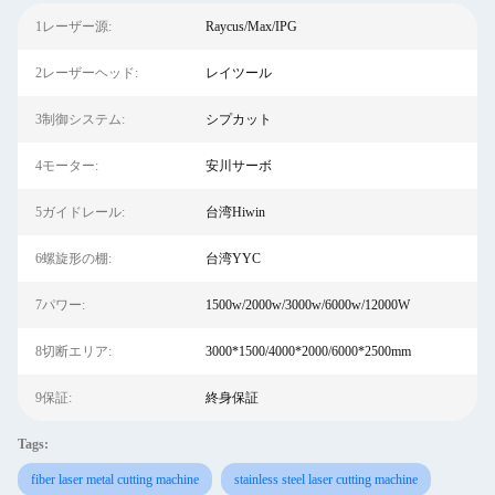
1レーザー源:
Raycus/Max/IPG
2レーザーヘッド:
レイツール
3制御システム:
シプカット
4モーター:
安川サーボ
5ガイドレール:
台湾Hiwin
6螺旋形の棚:
台湾YYC
7パワー:
1500w/2000w/3000w/6000w/12000W
8切断エリア:
3000*1500/4000*2000/6000*2500mm
9保証:
終身保証
Tags:
fiber laser metal cutting machine
stainless steel laser cutting machine