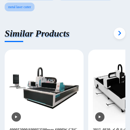
metal laser cutter
Similar Products
4000*2000/6000*2500mm 6000W CNC
3015 4020 メタ