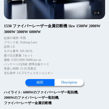
2
/
6
1530 ファイバーレーザー金属切断機 1kw 1500W 2000W
3000W 5000W 6000W
起源の場所: 中国
ブランド名: Xinhong Laser
証明: CE
モデル番号: XH-3015L
最小注文数量: 1セット
価格: USD12000-16000 per set
パッケージの詳細: 標準合板ケース
受渡し時間: 15-20 営業日
支払条件: L/C,T/T,ウェスタンユニオン
細部
Description
ハイライト:
6000Wのファイバーレーザー彫刻機
,
2000Wのファイバーレーザー彫刻機
,
ファイバーレーザー金属切断機