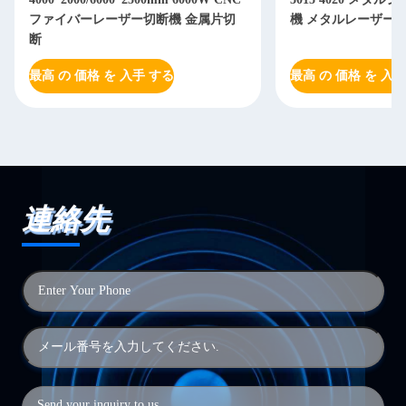
ファイバーレーザー切断機 金属片切
機 メタルレーザー
断
最高 の 価格 を 入手 する
最高 の 価格 を 入手
連絡先