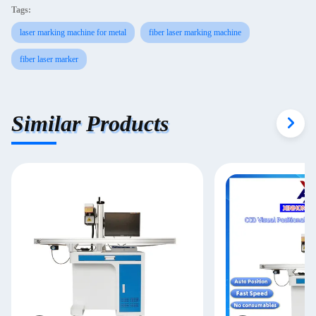
Tags:
laser marking machine for metal
fiber laser marking machine
fiber laser marker
Similar Products