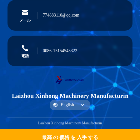
774883110@qq.com
メール
0086-15154543322
電話
Laizhou Xinhong Machinery Manufacturin
Laizhou Xinhong Machinery Manufacturin
最高 の 価格 を 入手 する
Get a Quote