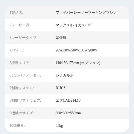
1製品名:
ファイバーレーザーマーキングマシン
2レーザー源:
マックス/レイカス/JPT
3レーザータイプ:
紫外線
4パワー:
20W/30W/50W/100W/200W
5標識エリア:
110/150/175mm (オプション)
6ガルバノメーター:
シノガルボ
7制御システム:
BJJCZ
8制御ソフトウェア:
エズCAD214.10
9機械のサイズ:
800*300*550mm
10純重量:
55kg