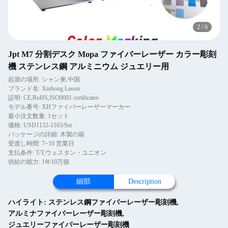
2
/
6
Jpt M7 分割デスク Mopa ファイバーレーザー カラー彫刻
機 ステンレス鋼 アルミニウム ジュエリー用
起源の場所: シャン東,中国
ブランド名: Xinhong Lasser
証明: CE,RoHS,ISO9001 certificates
モデル番号: XHファイバーレーザーマーカー
最小注文数量: 1セット
価格: USD1132-1165/Set
パッケージの詳細: 木製の箱
受渡し時間: 7~10 営業日
支払条件: T/T,ウェスタン・ユニオン
供給の能力: 1年10万個
細部
Description
ハイライト:
ステンレス鋼ファイバーレーザー彫刻機
,
アルミナファイバーレーザー彫刻機
,
ジュエリーファイバーレーザー彫刻機