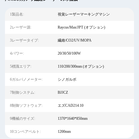
1製品名:
視覚レーザーマーキングマシン
2レーザー源:
Raycus/Max/JPT (オプション)
3レーザータイプ:
繊維/CO2/UV/MOPA
4パワー:
20/30/50/100W
5標識エリア:
110/200/300mm (オプション)
6ガルバノメーター:
シノガルボ
7制御システム:
BJJCZ
8制御ソフトウェア:
エズCAD214.10
9機械のサイズ:
1370*1640*850mm
10コンベアベルト:
1200mm