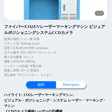
2
/
5
ファイバー/CO2/UVレーザーマーキングマシン ビジュア
ルポジショニングシステムCCDカメラ
起源の場所: シャン東,中国
ブランド名: Xinhong Lasser
証明: CE,RoHS,ISO9001 certificates
モデル番号: XH-CDDマーカーシリーズ
最小注文数量: 1セット
価格: USD2299-2499/Set
パッケージの詳細: 木製の箱
受渡し時間: 10〜15 営業日
支払条件: T/T,ウェスタン・ユニオン
細部
Description
ハイライト:
CO2レーザーマーキングマシン
,
ビジュアル・ポジショニング・システム レーザー・マーキング・
マシン
,
CCDのカメラ繊維レーザーの印機械