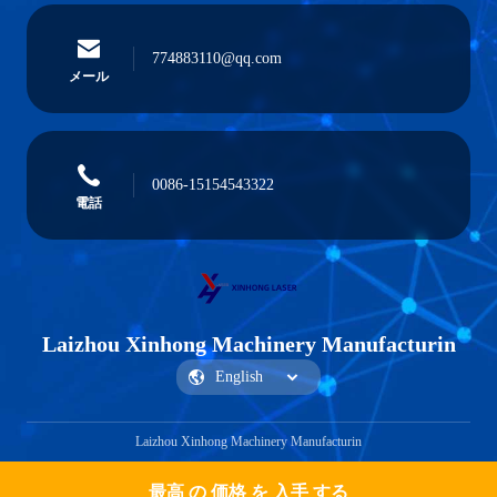
774883110@qq.com
メール
0086-15154543322
電話
Laizhou Xinhong Machinery Manufacturin
Laizhou Xinhong Machinery Manufacturin
最高 の 価格 を 入手 する
Get a Quote