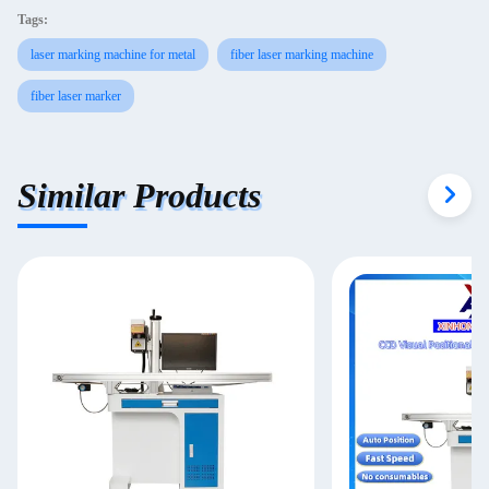
Tags:
laser marking machine for metal
fiber laser marking machine
fiber laser marker
Similar Products