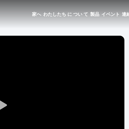
家へ
わたしたち に つい て
製品
イベント
連
Play
Video