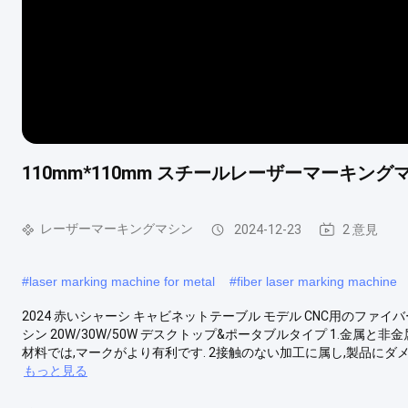
110mm*110mm スチールレーザーマーキン
レーザーマーキングマシン
2024-12-23
2 意見
#
laser marking machine for metal
#
fiber laser marking machine
2024 赤いシャーシ キャビネットテーブル モデル CNC用のファ
シン 20W/30W/50W デスクトップ&ポータブルタイプ 1.金属
材料では,マークがより有利です. 2接触のない加工に属し,製品にダメ
もっと見る