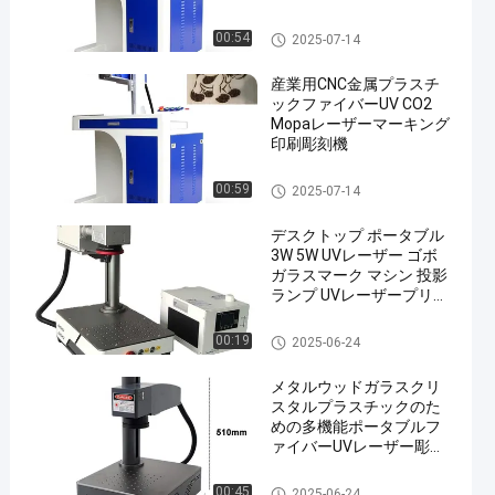
レーザーマーキングマシン
00:54
2025-07-14
産業用CNC金属プラスチ
ックファイバーUV CO2
Mopaレーザーマーキング
印刷彫刻機
レーザーマーキングマシン
00:59
2025-07-14
デスクトップ ポータブル
3W 5W UVレーザー ゴボ
ガラスマーク マシン 投影
ランプ UVレーザープリン
ター
レーザーマーキングマシン
00:19
2025-06-24
メタルウッドガラスクリ
スタルプラスチックのた
めの多機能ポータブルフ
ァイバーUVレーザー彫刻
機
レーザーマーキングマシン
00:45
2025-06-24