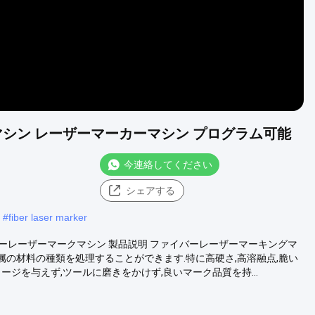
グマシン レーザーマーカーマシン プログラム可能
今連絡してください
シェアする
#
fiber laser marker
イバーレーザーマークマシン 製品説明 ファイバーレーザーマーキングマ
と非金属の材料の種類を処理することができます.特に高硬さ,高溶融点,脆い
ージを与えず,ツールに磨きをかけず,良いマーク品質を持...