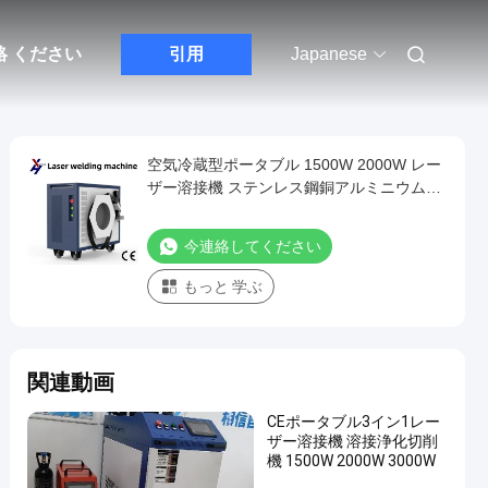
絡 ください
引用
Japanese
空気冷蔵型ポータブル 1500W 2000W レー
ザー溶接機 ステンレス鋼銅アルミニウム用
レーザー溶接機
今連絡してください
もっと 学ぶ
関連動画
CEポータブル3イン1レー
ザー溶接機 溶接浄化切削
機 1500W 2000W 3000W