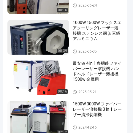
手持ちレーザー溶接機
2025-06-24
00:16
1000W 1500W マックスエ
アクーリングレーザー溶
接機 ステンレス鋼 炭素鋼
アルミニウム
手持ちレーザー溶接機
00:39
2025-06-05
最安値 4 In 1 多機能ファイ
バーレーザー溶接機 ハン
ドヘルドレーザー溶接機
1500w 金属用
手持ちレーザー溶接機
00:16
2025-05-21
1500W 3000W ファイバー
レーザー溶接機 3 In 1 レー
ザー清掃切削機
手持ちレーザー溶接機
2024-12-16
02:12