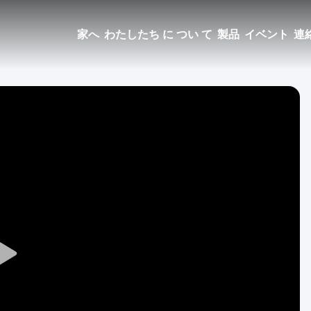
家へ
わたしたち に つい て
製品
イベント
連
Play
Video