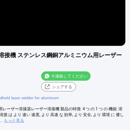
ーザー溶接機 ステンレス鋼銅アルミニウム用レーザー
今連絡してください
シェアする
dheld laser welder for aluminum
ーザー溶接器レーザー溶接機 製品の特徴: 4 つ の 1 つ の 機能: 溶
 は より 速い 速度, より 高速 な 効率, より 安全, より 環境 に 優し
.
もっと見る