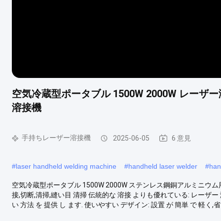
空気冷蔵型ポータブル 1500W 2000W レ
溶接機
手持ちレーザー溶接機
2025-06-05
6 意見
#
laser handheld welding machine
#
handheld laser welder
#
han
空気冷蔵型ポータブル 1500W 2000W ステンレス鋼銅アルミニウム用レ
接,切断,清掃,縫い目 清掃 伝統的な 溶接 よりも優れている: レーザー 溶接
い 方法 を 提供 し ます. 使いやすい デザイン: 設置 が 簡単 で 軽く,省..