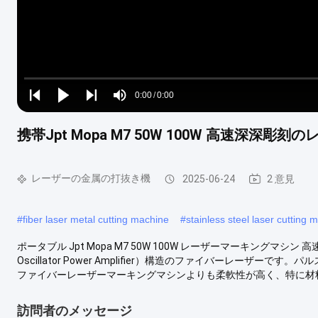
Loaded
:
0%
0:00
/
0:00
Play
Play
Play
Mute
Current
Duration
next
next
携帯Jpt Mopa M7 50W 100W 高速深深
Time
レーザーの金属の打抜き機
2025-06-24
2 意見
#
fiber laser metal cutting machine
#
stainless steel laser cutting 
ポータブル Jpt Mopa M7 50W 100W レーザーマーキングマシン
Oscillator Power Amplifier）構造のファイバーレー
ファイバーレーザーマーキングマシンよりも柔軟性が高く、特に材料
訪問者のメッセージ