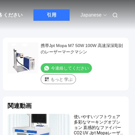
絡 ください
引用
Japanese
携帯Jpt Mopa M7 50W 100W 高速深深彫刻
のレーザーマークマシン
今連絡してください
もっと 学ぶ
関連動画
使いやすいソフトウェア
多彩なマーキングオプシ
ョン 直感的なファイバー
CO2 UV Jpt Mopaレーザ