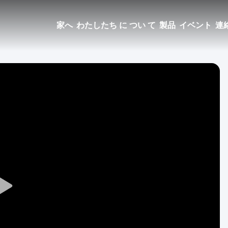
家へ
わたしたち に つい て
製品
イベント
連
Play
Video