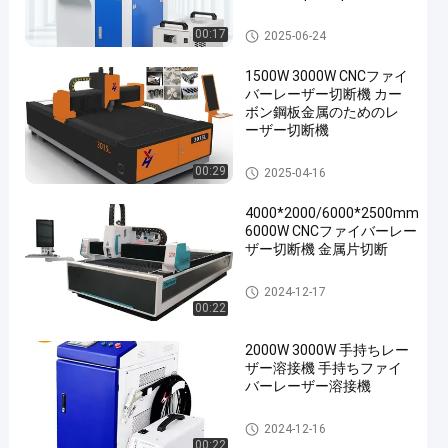
ー彫刻マーカー
レーザーの金属の打抜き機
00:17
2025-06-24
1500W 3000W CNCファイ
バーレーザー切断機 カー
ボン鋼板金属のためのレ
ーザー切断機
en
レーザーの金属の打抜き機
00:29
2025-04-16
4000*2000/6000*2500mm
6000W CNCファイバーレー
ザー切断機 金属片切断
レーザーの金属の打抜き機
2024-12-17
00:22
2000W 3000W 手持ちレー
ザー溶接機 手持ちファイ
バーレーザー溶接機
手持ちレーザー溶接機
2024-12-16
00:22