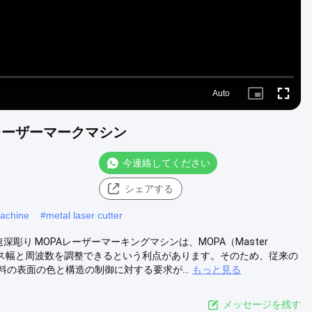
Auto
Picture-
Fullscre
in-
Picture
彫刻のレーザーマークマシン
今連絡してください
シェアする
machine
#
metal laser cutter
 高速深彫り MOPAレーザーマーキングマシンは、MOPA（Master
ザーです。パルス幅と周波数を調整できるという利点があります。そのため、従来の
の表面の色と構造の制御に対する要求が...
もっと見る
メッセージを残す